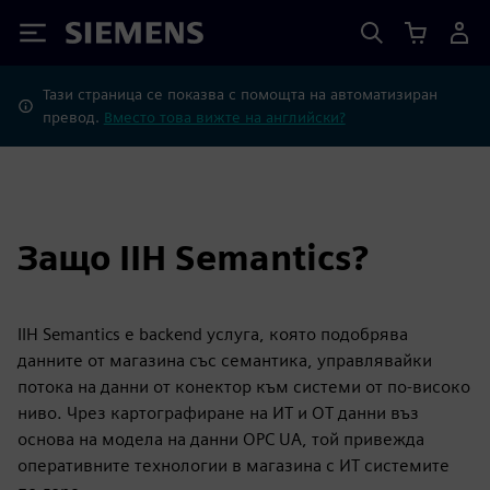
Siemens
Тази страница се показва с помощта на автоматизиран
превод.
Вместо това вижте на английски?
Защо IIH Semantics?
IIH Semantics е backend услуга, която подобрява
данните от магазина със семантика, управлявайки
потока на данни от конектор към системи от по-високо
ниво. Чрез картографиране на ИТ и OT данни въз
основа на модела на данни OPC UA, той привежда
оперативните технологии в магазина с ИТ системите