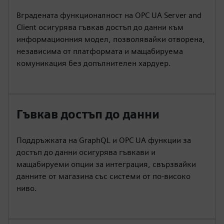
Вградената функционалност на OPC UA Server and
Client осигурява гъвкав достъп до данни към
информационния модел, позволявайки отворена,
независима от платформата и мащабируема
комуникация без допълнителен хардуер.
Гъвкав достъп до данни
Поддръжката на GraphQL и OPC UA функции за
достъп до данни осигурява гъвкави и
мащабируеми опции за интеграция, свързвайки
данните от магазина със системи от по-високо
ниво.