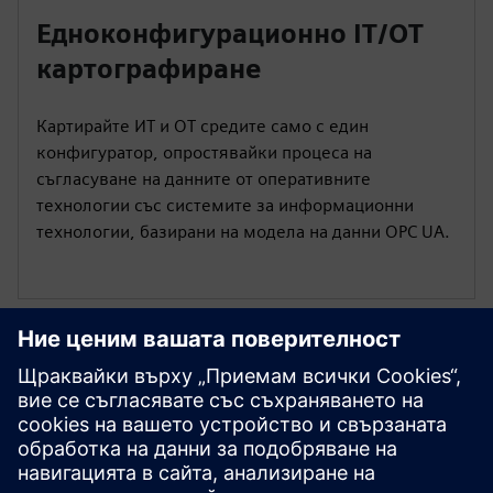
Едноконфигурационно IT/OT
картографиране
Картирайте ИТ и OT средите само с един
конфигуратор, опростявайки процеса на
съгласуване на данните от оперативните
технологии със системите за информационни
технологии, базирани на модела на данни OPC UA.