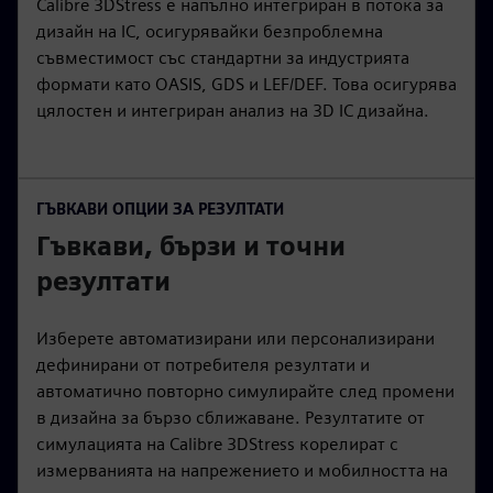
Calibre 3DStress е напълно интегриран в потока за
дизайн на IC, осигурявайки безпроблемна
съвместимост със стандартни за индустрията
формати като OASIS, GDS и LEF/DEF. Това осигурява
цялостен и интегриран анализ на 3D IC дизайна.
ГЪВКАВИ ОПЦИИ ЗА РЕЗУЛТАТИ
Гъвкави, бързи и точни
резултати
Изберете автоматизирани или персонализирани
дефинирани от потребителя резултати и
автоматично повторно симулирайте след промени
в дизайна за бързо сближаване. Резултатите от
симулацията на Calibre 3DStress корелират с
измерванията на напрежението и мобилността на