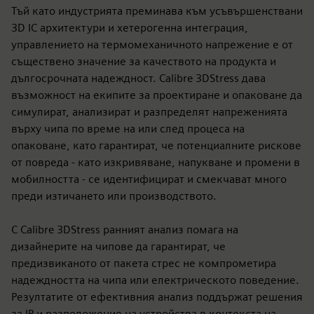
Тъй като индустрията преминава към усъвършенствани
3D IC архитектури и хетерогенна интеграция,
управлението на термомеханичното напрежение е от
съществено значение за качеството на продукта и
дългосрочната надеждност. Calibre 3DStress дава
възможност на екипите за проектиране и опаковане да
симулират, анализират и разпределят напреженията
върху чипа по време на или след процеса на
опаковане, като гарантират, че потенциалните рискове
от повреда - като изкривяване, напукване и промени в
мобилността - се идентифицират и смекчават много
преди изтичането или производството.
С Calibre 3DStress ранният анализ помага на
дизайнерите на чипове да гарантират, че
предизвиканото от пакета стрес не компрометира
надеждността на чипа или електрическото поведение.
Резултатите от ефективния анализ поддържат решения
за IP и разположение на устройства в контекста на