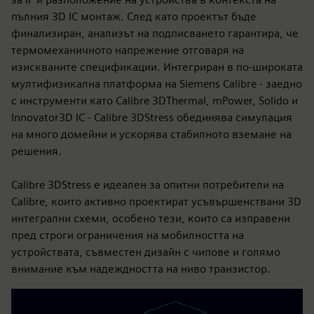
пълния 3D IC монтаж. След като проектът бъде
финализиран, анализът на подписването гарантира, че
термомеханичното напрежение отговаря на
изискваните спецификации. Интегриран в по-широката
мултифизикална платформа на Siemens Calibre - заедно
с инструменти като Calibre 3DThermal, mPower, Solido и
Innovator3D IC - Calibre 3DStress обединява симулация
на много домейни и ускорява стабилното вземане на
решения.
Calibre 3DStress е идеален за опитни потребители на
Calibre, които активно проектират усъвършенствани 3D
интегрални схеми, особено тези, които са изправени
пред строги ограничения на мобилността на
устройствата, съвместен дизайн с чипове и голямо
внимание към надеждността на ниво транзистор.