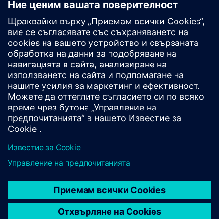
Дизайн и производство на
калибър IC
Пакетът инструменти Calibre осигурява точна,
ефективна, цялостна проверка и оптимизация на IC
във всички възли на процеса и стилове на дизайн, като
същевременно свежда до минимум използването на
ресурси и графиците за изрязване.
Учете се от експерти