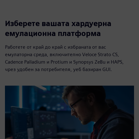
Изберете вашата хардуерна
емулационна платформа
Работете от край до край с избраната от вас
емулаторна среда, включително Veloce Strato CS,
Cadence Palladium и Protium и Synopsys ZeBu и HAPS,
чрез удобен за потребителя, уеб базиран GUI.