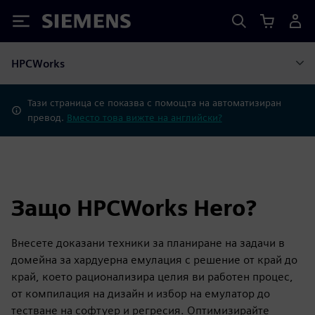
Siemens
HPCWorks
Тази страница се показва с помощта на автоматизиран
превод.
Вместо това вижте на английски?
Защо HPCWorks Hero?
Внесете доказани техники за планиране на задачи в
домейна за хардуерна емулация с решение от край до
край, което рационализира целия ви работен процес,
от компилация на дизайн и избор на емулатор до
тестване на софтуер и регресия. Оптимизирайте