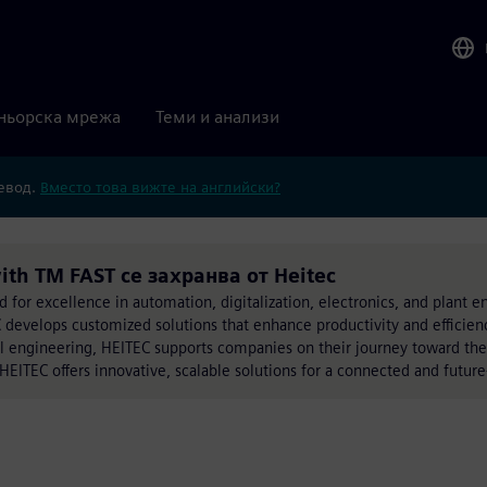
ньорска мрежа
Теми и анализи
ревод.
Вместо това вижте на английски?
ith TM FAST се захранва от Heitec
for excellence in automation, digitalization, electronics, and plant e
develops customized solutions that enhance productivity and efficienc
l engineering, HEITEC supports companies on their journey toward the
EITEC offers innovative, scalable solutions for a connected and future