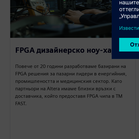
FPGA дизайнерско ноу-хау
Повече от 20 години разработваме базирани на
FPGA решения за пазарни лидери в енергийния,
промишлеността и медицинския сектор. Като
партньори на Altera имаме близки връзки с
доставчика, който предоставя FPGA чипа в TM
FAST.