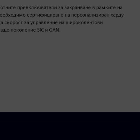
отните превключватели за захранване в рамките на
необходимо сертифициране на персонализиран харду
а скорост за управление на широколентови
ащо поколение SiC и GAN.