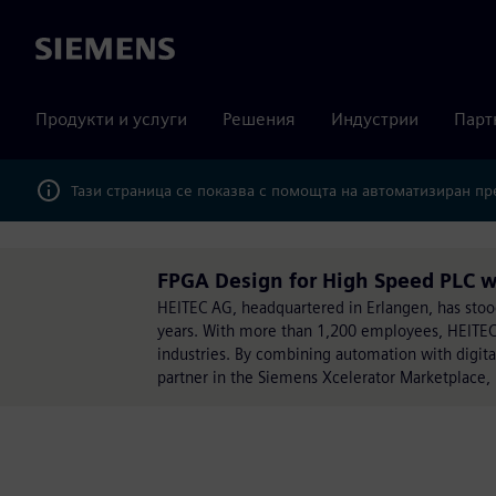
Siemens
Продукти и услуги
Решения
Индустрии
Парт
Тази страница се показва с помощта на автоматизиран п
FPGA Design for High Speed PLC w
HEITEC AG, headquartered in Erlangen, has stood 
years. With more than 1,200 employees, HEITEC 
industries. By combining automation with digita
partner in the Siemens Xcelerator Marketplace, H