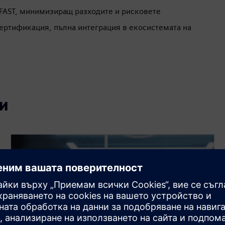
 FAST, минимизиращ разходите и рисковете
ертификация, пълна интеграция в екосистемата на
и