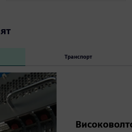
ят
Транспорт
Високоволт