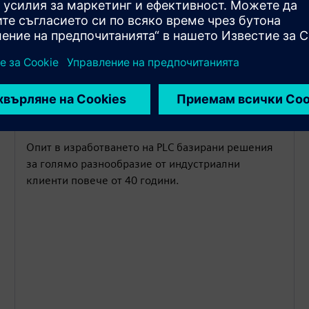
PLC ноу-хау
Опит в изработването на PLC базирани решения
за голямо разнообразие от индустриални
клиенти повече от 40 години.