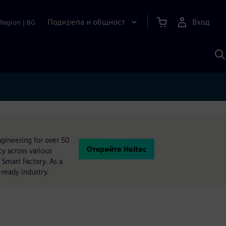
Подкрепа и общност
Вход
Region
|
BG
Т
с
S
ngineering for over 50
Открийте Heitec
y across various
 Smart Factory. As a
-ready industry.