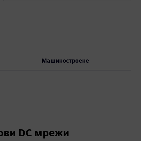
Машиностроене
ови DC мрежи