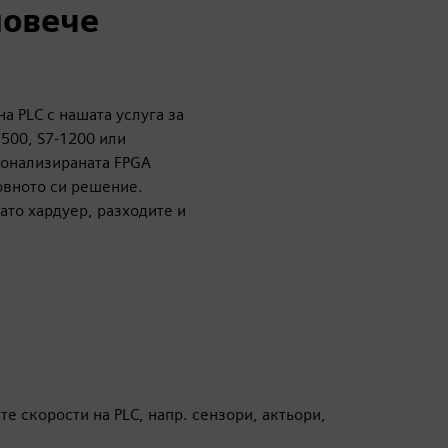
повече
а PLC с нашата услуга за
1500, S7-1200 или
онализираната FPGA
овното си решение.
ато хардуер, разходите и
е скорости на PLC, напр. сензори, актьори,