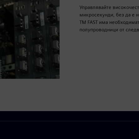
Управлявайте високочест
микросекунди, без да е 
TM FAST има необходимат
полупроводници от следв