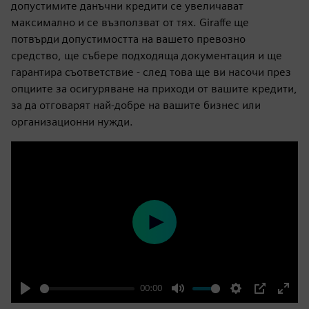
допустимите данъчни кредити се увеличават
максимално и се възползват от тях. Giraffe ще
потвърди допустимостта на вашето превозно
средство, ще събере подходяща документация и ще
гарантира съответствие - след това ще ви насочи през
опциите за осигуряване на приходи от вашите кредити,
за да отговарят най-добре на вашите бизнес или
организационни нужди.
Play
00:00
Play
Mute
Settings
PIP
Enter