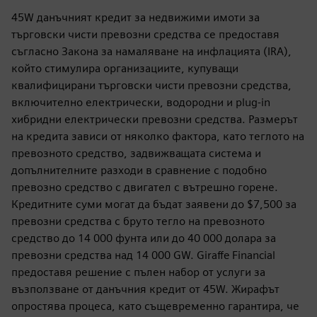
45W данъчният кредит за недвижими имоти за
търговски чисти превозни средства се предоставя
съгласно Закона за намаляване на инфлацията (IRA),
който стимулира организациите, купуващи
квалифицирани търговски чисти превозни средства,
включително електрически, водородни и plug-in
хибридни електрически превозни средства. Размерът
на кредита зависи от няколко фактора, като теглото на
превозното средство, задвижващата система и
допълнителните разходи в сравнение с подобно
превозно средство с двигател с вътрешно горене.
Кредитните суми могат да бъдат заявени до $7,500 за
превозни средства с бруто тегло на превозното
средство до 14 000 фунта или до 40 000 долара за
превозни средства над 14 000 GW. Giraffe Financial
предоставя решение с пълен набор от услуги за
възползване от данъчния кредит от 45W. Жирафът
опростява процеса, като същевременно гарантира, че