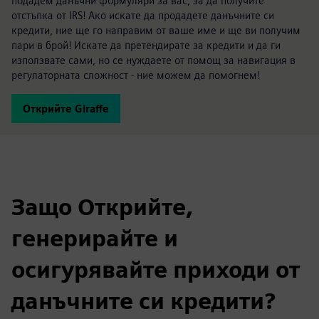
подадем данъчни формуляри за вас, за да получите
отстъпка от IRS! Ако искате да продадете данъчните си
кредити, ние ще го направим от ваше име и ще ви получим
пари в брой! Искате да претендирате за кредити и да ги
използвате сами, но се нуждаете от помощ за навигация в
регулаторната сложност - ние можем да помогнем!
Открийте Giraffe
Защо Открийте,
генерирайте и
осигурявайте приходи от
данъчните си кредити?