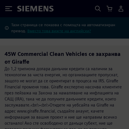
Siemens
Тази страница се показва с помощта на автоматизиран
превод.
Вместо това вижте на английски?
45W Commercial Clean Vehicles се захранва
от Giraffe
До 1,2 трилиона долара данъчни кредити са налични за
технологии за чиста енергия, но организациите пропускат,
защото не могат да се ориентират в процеса на IRS. Giraffe
Financial променя това. Giraffe експертно насочва клиентите
през пейзажа на Закона за намаляване на инфлацията на
САЩ (IRA), така че да получите данъчните кредити, които
заслужавате.<br/><br/>Отидете на уебсайта на Giraffe на
адрес www.giraffe.financial, създайте акаунт, качете
информация за вашия проект и ние ще направим всичко
останало! Ако сте освободено от данъци субект, ние ще