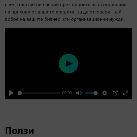
след това ще ви насочи през опциите за осигуряване
на приходи от вашите кредити, за да отговарят най-
добре на вашите бизнес или организационни нужди.
Play
00:00
Play
Mute
Settings
PIP
Enter
fulls
Ползи