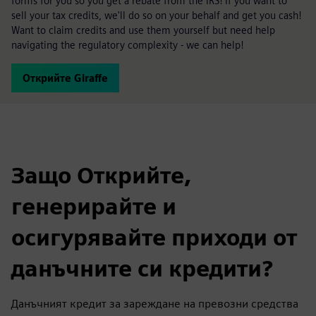
forms for you so you get a rebate from the IRS! If you want to
sell your tax credits, we'll do so on your behalf and get you cash!
Want to claim credits and use them yourself but need help
navigating the regulatory complexity - we can help!
Открийте Giraffe
Защо Открийте,
генерирайте и
осигурявайте приходи от
данъчните си кредити?
Данъчният кредит за зареждане на превозни средства