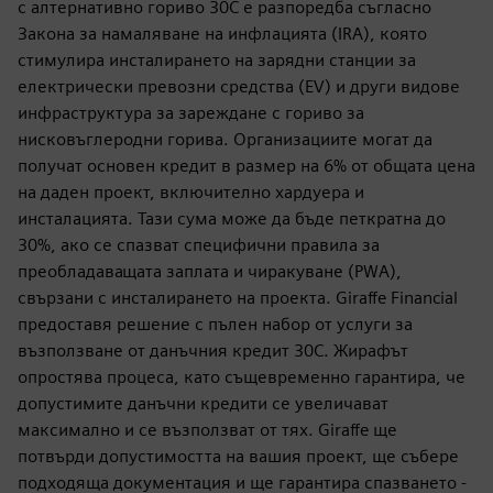
с алтернативно гориво 30C е разпоредба съгласно
Закона за намаляване на инфлацията (IRA), която
стимулира инсталирането на зарядни станции за
електрически превозни средства (EV) и други видове
инфраструктура за зареждане с гориво за
нисковъглеродни горива. Организациите могат да
получат основен кредит в размер на 6% от общата цена
на даден проект, включително хардуера и
инсталацията. Тази сума може да бъде петкратна до
30%, ако се спазват специфични правила за
преобладаващата заплата и чиракуване (PWA),
свързани с инсталирането на проекта. Giraffe Financial
предоставя решение с пълен набор от услуги за
възползване от данъчния кредит 30C. Жирафът
опростява процеса, като същевременно гарантира, че
допустимите данъчни кредити се увеличават
максимално и се възползват от тях. Giraffe ще
потвърди допустимостта на вашия проект, ще събере
подходяща документация и ще гарантира спазването -