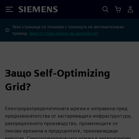
Siemens
Тази страница се показва с помощта на автоматизиран
превод.
Вместо това вижте на английски?
Защо Self-Optimizing
Grid?
Електроразпределителната мрежа е изправена пред
предизвикателства от застаряващата инфраструктура,
разпределеното производство, променящите се
пикови времена и продуцентите, произвеждащи
енергия. Самооптимизиращата мрежа е интелигентно