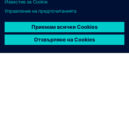
партньори увеличават това, което предлагаме, така че
винаги да имате на разположение надеждно решение.
Нека напреднем в производството - като дадем
възможност на екосистемата да проектира,
произвежда и използва приложения за добавки в
различните индустрии.
Научете повече >