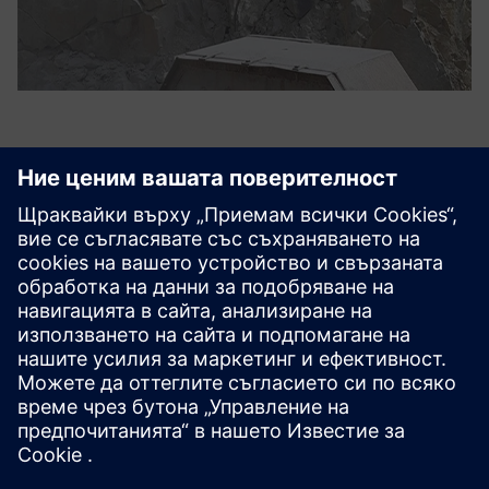
Партньорска екосистема
Над 1000 продукта и броят им
расте
Докато Siemens предлага широки продукти, решения и
услуги, основна част от нашия модел е да работим в
тясно сътрудничество с доверени партньори. Нашите