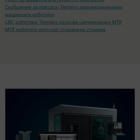
Съобщение за пресата: Siemens революционизира
машинната роботика
CNC роботика: Siemens излъчва синумеричен MTR
MTR роботите изпускат стоманена стомана