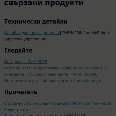
свързани продукти
Технически детайли
Освобождаване за доставка
| SINUMERIK Run MyRobot/
Директно управление
Гледайте
Интервю за ЕМО 2025
Робот за металообработващи машини от стомана със
синумерик ONE без ограничение! | ГЛАС НА CNC
Интелигентно разглобяване за устойчиво бъдеще
Прочетете
Струва ли си циркулацията шумът? Истински пример за
индустрията
Робот за машинни инструменти SINUMERIK