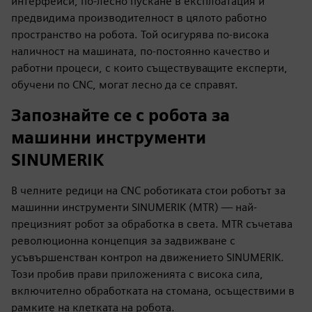
интерфейси, по-лесно пускане в експлоатация и
предвидима производителност в цялото работно
пространство на робота. Той осигурява по-висока
наличност на машината, по-постоянно качество и
работни процеси, с които съществуващите експерти,
обучени по CNC, могат лесно да се справят.
Запознайте се с робота за
машинни инструменти
SINUMERIK
В челните редици на CNC роботиката стои роботът за
машинни инструменти SINUMERIK (MTR) — най-
прецизният робот за обработка в света. MTR съчетава
революционна концепция за задвижване с
усъвършенстван контрол на движението SINUMERIK.
Този пробив прави приложенията с висока сила,
включително обработката на стомана, осъществими в
рамките на клетката на робота.