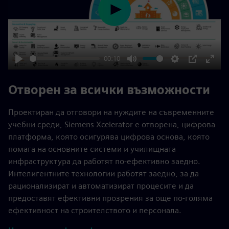
Play
00:10
Play
Mute
Settings
PIP
Enter
fulls
Отворен за всички възможности
Проектиран да отговори на нуждите на съвременните
учебни среди, Siemens Xcelerator е отворена, цифрова
платформа, която осигурява цифрова основа, която
помага на основните системи и училищната
инфраструктура да работят по-ефективно заедно.
Интелигентните технологии работят заедно, за да
рационализират и автоматизират процесите и да
предоставят ефективни прозрения за още по-голяма
ефективност на строителството и персонала.