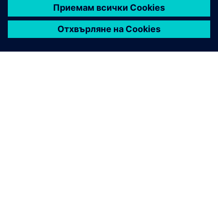
РАЦИОНАЛИЗИРАЙТЕ ЗАКУПУВАНЕТО
Споразумения за съвместни
покупки
За правителствени, образователни и нестопански
организации Sourcewell помага на членовете да
изпълняват своите мисии за обществени услуги и
да изграждат по-силни отношения с членове и
доставчици, за да разработят практически
решения заедно.