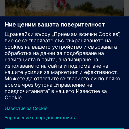
Създаване на интерес към
ученето през целия живот с
EMPOWER+
EMPOWER+ превръща амбициите в реалност,
създавайки по-добро бъдеще за вас, вашите
ученици или по-голямата общност.