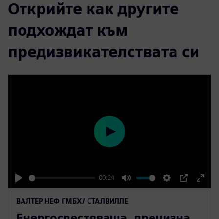
Открийте как другите
подхождат към
предизвикателствата си
P
l
a
y
00:24
P
M
S
P
E
ВАЛТЕР НЕФ ГМБХ/ СТАЛВИЛЛЕ
l
u
e
I
n
Енергоспестяваща, прецизна
a
t
t
P
t