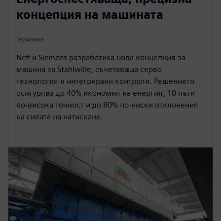
y
e
t
e
концепция на машината
i
r
n
f
Германия
g
u
Neff и Siemens разработиха нова концепция за
s
l
машина за Stahlwille, съчетаваща серво
l
технология и интегрирани контроли. Решението
s
осигурява до 40% икономия на енергия, 10 пъти
c
по-висока точност и до 80% по-ниски отклонения
r
на силата на натискане.
e
e
n