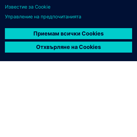
актуализирана библиотека със стандартни
функции на Siemens, за да преодолее
техническите предизвикателства. Чрез по-
екологично производство и по-лесна поддръжка
този подход гарантира подобрена безопасност,
ефективност и производителност.