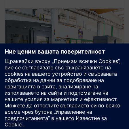
ДАЛЪН С.П.А.
По-екологично производство,
по-лесна поддръжка
Италия
OEM използва доказана, непрекъснато