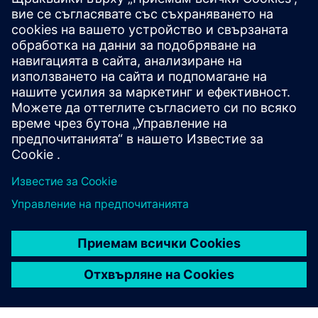
Защита на вашата
интелигентна болнична
дигитална трансформация
Болничната дигитална трансформация често
влияе върху производителността и
ефективността. Научете как рамката на Siemens
Xcelerator опростява сложността и дава
възможност за изживяване, ориентирано към
човека, стимулиращо резултатите от пациентите и
производителността на персонала.