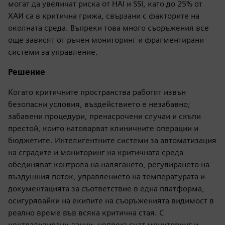
могат да увеличат риска от HAI и SSI, като до 25% от
ХАИ са в критична грижа, свързани с факторите на
околната среда. Въпреки това много съоръжения все
още зависят от ръчен мониторинг и фрагментирани
системи за управление.
Решение
Когато критичните пространства работят извън
безопасни условия, въздействието е незабавно;
забавени процедури, пренасрочени случаи и скъпи
престой, които натоварват клиничните операции и
бюджетите. Интелигентните системи за автоматизация
на сградите и мониторинг на критичната среда
обединяват контрола на налягането, регулирането на
въздушния поток, управлението на температурата и
документацията за съответствие в една платформа,
осигурявайки на екипите на съоръженията видимост в
реално време във всяка критична стая. С
централизирани данни, непрекъснат мониторинг и