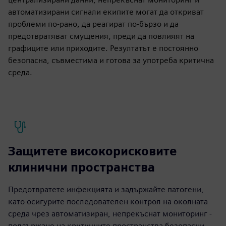
автоматизирани сигнали екипите могат да откриват
проблеми по-рано, да реагират по-бързо и да
предотвратяват смущения, преди да повлияят на
графиците или приходите. Резултатът е постоянно
безопасна, съвместима и готова за употреба критична
среда.
Защитете високорисковите
клинични пространства
Предотвратете инфекцията и задържайте патогени,
като осигурите последователен контрол на околната
среда чрез автоматизиран, непрекъснат мониторинг -
поддържане на критичните пространства безопасни,