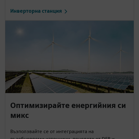
Инверторна станция
Оптимизирайте енергийния си
микс
Възползвайте се от интеграцията на
възобновяеми източници, печелете от DER и