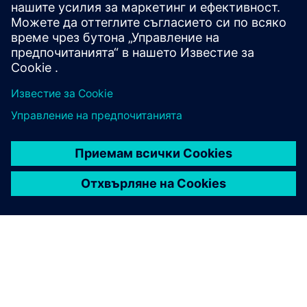
камиони, интелигентно зареждане и
фотоволтаично захранване на място — готов за
бъдещето флот — намаляване на емисиите,
повишаване на ефективността и трансформиране
на транспорта в цяла Европа.
АРАЛ ПУЛС, ГЕРМАНИЯ
Арал Пулс, Германия
Захранване на Giga Hub с Electrification X:
интелигентна и сигурна инфраструктура осигурява
надеждно зареждане с висока мощност и
ускорява прехода на Германия към електрическа
мобилност.