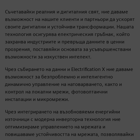
Съчетавайки реалния и дигиталния свят, ние даваме
възможност на нашите клиенти и партньори да ускорят
своите дигитални и устойчиви трансформации. Нашата
технология осигурява електрическия гръбнак, който
захранва индустриите и превръща данните в ценни
прозрения, поставяйки основата за усъвършенствани
възможности за изкуствен интелект.
Чрез събирането на данни и Electrification X ние даваме
възможност за безпроблемно и интелигентно
динамично управление на натоварването, както и
контрол на локални мрежи, фотоволтаични
инсталации и микромрежи.
Чрез интегрирането на възобновяеми енергийни
източници с модерна инверторна технология ние
оптимизираме управлението на мрежата и
повишаваме устойчивостта на мрежата, позволявайки