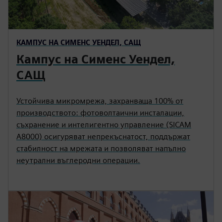
КАМПУС НА СИМЕНС УЕНДЕЛ, САЩ
Кампус на Сименс Уендел,
САЩ
Устойчива микромрежа, захранваща 100% от
производството: фотоволтаични инсталации,
съхранение и интелигентно управление (SICAM
A8000) осигуряват непрекъснатост, поддържат
стабилност на мрежата и позволяват напълно
неутрални въглеродни операции.