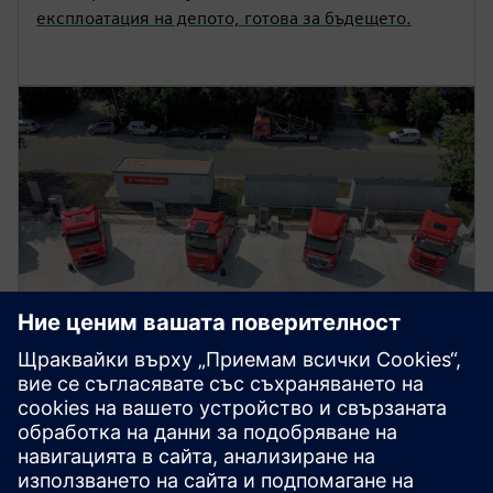
експлоатация на депото, готова за бъдещето.
НАНО ЯНСЕН, ГЕРМАНИЯ
Нано Янсен, Германия
Зелена логистика в действие: електрически