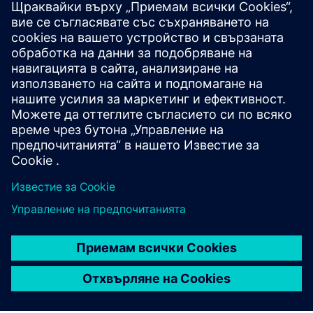
VIROO® VR PLATFORM
С VIROO® всичко в едно VR платформа за
индустриални корпорации можете да ускорите PLM
чрез изясняване на сложни данни и идеи и
оптимизиране на процесите на проектиране,
инженерство и симулация, като използвате
пълномащабни съвмест...
Научете повече