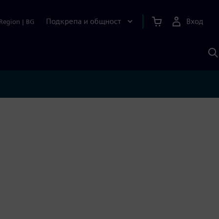
Подкрепа и общност
Вход
Region
|
BG
Т
с
S