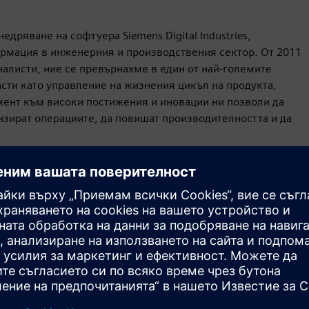
едряване на софтуера Siemens Digital Industries,
рмация в инженерния и производствения сектор. От 2011
налисти, ние се превърнахме в един от най-големите
асти като управление на жизнения цикъл на продукта,
мент към високи постижения и иновации ни позволи да
зират операциите, да повишат производителността и да
Движение
Build
Разширява или надгражда продукт/решение на
Siemens Xcelerator чрез създаване на нов продукт или
създава ново клиентско решение чрез интегриране