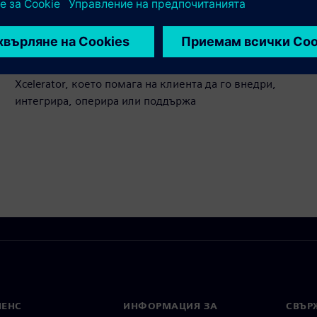
на продукта на Siemens Xcelerator и собствен продукт
Service
Предоставя услуга за продукт/решение на Siemens
Xcelerator, което помага на клиента да го внедри,
интегрира, оперира или поддържа
МЕНС
ИНФОРМАЦИЯ ЗА
СВЪРЖ