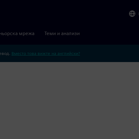
ньорска мрежа
Теми и анализи
ревод.
Вместо това вижте на английски?