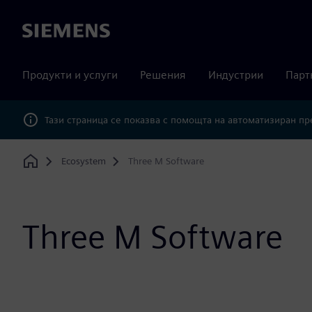
Siemens
Продукти и услуги
Решения
Индустрии
Парт
Тази страница се показва с помощта на автоматизиран п
Ecosystem
Three M Software
Home
Three M Software