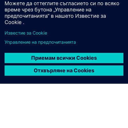
контрол.
Повишаване на киберсигурността.
Научете повече