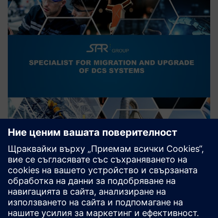
Migration of outdated DCS to
SIMATIC PCS7/PCS neo
Миграция на остарели системи за разпределен
контрол към модерни, най-съвременни системи за