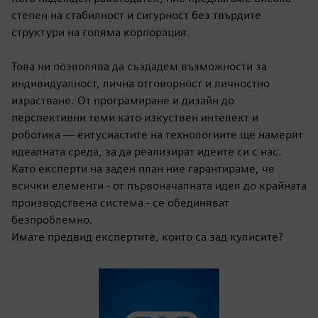
степен на стабилност и сигурност без твърдите
структури на голяма корпорация.
Това ни позволява да създадем възможности за
индивидуалност, лична отговорност и личностно
израстване. От програмиране и дизайн до
перспективни теми като изкуствен интелект и
роботика — ентусиастите на технологиите ще намерят
идеалната среда, за да реализират идеите си с нас.
Като експерти на заден план ние гарантираме, че
всички елементи - от първоначалната идея до крайната
производствена система - се обединяват
безпроблемно.
Имате предвид експертите, които са зад кулисите?