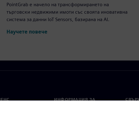
PointGrab е начело на трансформирането на
търговски недвижими имоти със своята иновативна
система за данни IoT Sensors, базирана на AI.
Научете повече
МЕНС
ИНФОРМАЦИЯ ЗА
СВЪРЖ
ФИРМАТА
Конта
Фирма
тво
Свето
Връзки с инвеститорите
 и преса