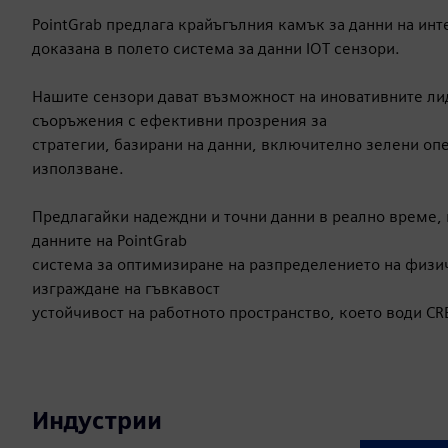
PointGrab предлага крайъгълния камък за данни на инт
доказана в полето система за данни IOT сензори.
Нашите сензори дават възможност на иновативните ли
съоръжения с ефективни прозрения за
стратегии, базирани на данни, включително зелени о
използване.
Предлагайки надеждни и точни данни в реално време, 
данните на PointGrab
система за оптимизиране на разпределението на физи
изграждане на гъвкавост
устойчивост на работното пространство, което води CR
Индустрии