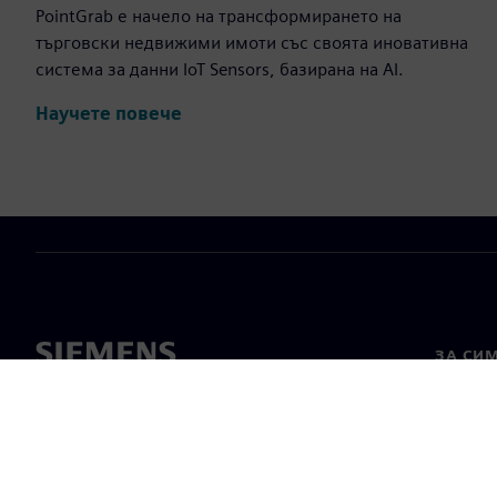
PointGrab е начело на трансформирането на
търговски недвижими имоти със своята иновативна
система за данни IoT Sensors, базирана на AI.
Научете повече
ЗА СИ
За нас
Лидерс
Новини