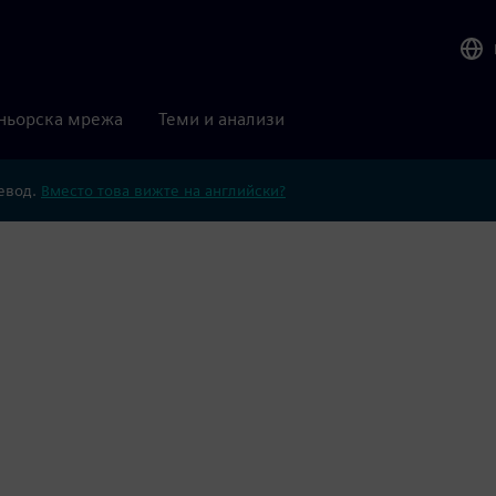
ньорска мрежа
Теми и анализи
ревод.
Вместо това вижте на английски?