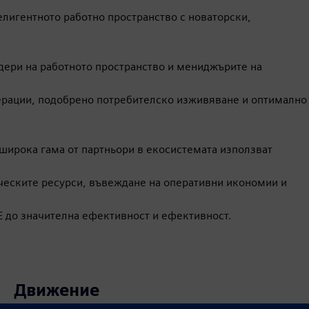
елигентното работно пространство с новаторски,
дери на работното пространство и мениджърите на
перации, подобрено потребителско изживяване и оптимално
широка гама от партньори в екосистемата използват
ческите ресурси, въвеждане на оперативни икономии и
E до значителна ефективност и ефективност.
Движение