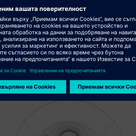
Sell
Препродавайте/съвместно продавайте SW и цифрово
активиран HW на Siemens Xcelerator