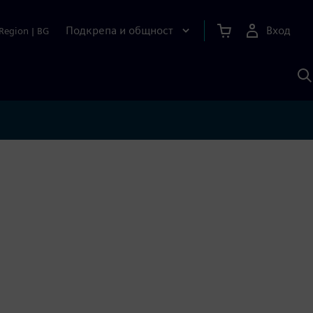
Подкрепа и общност
Вход
Region
|
BG
Т
с
S