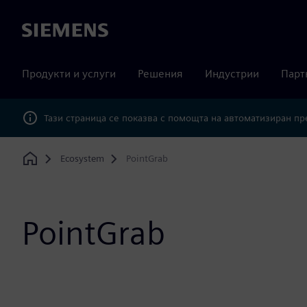
Siemens
Продукти и услуги
Решения
Индустрии
Парт
Тази страница се показва с помощта на автоматизиран п
Ecosystem
PointGrab
Home
PointGrab