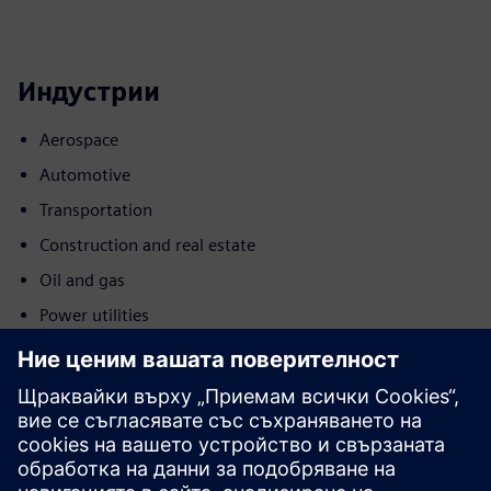
Индустрии
Aerospace
Automotive
Transportation
Construction and real estate
Oil and gas
Power utilities
Pharma and life science
Metals
Commercial buildings
Движение