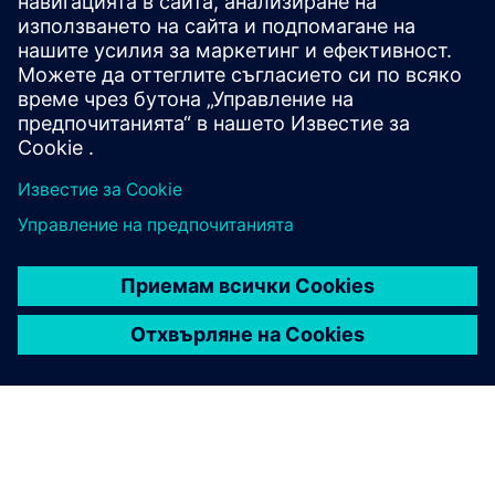
Service
Предоставя услуга за продукт/решение на Siemens
Xcelerator, което помага на клиента да го внедри,
интегрира, оперира или поддържа