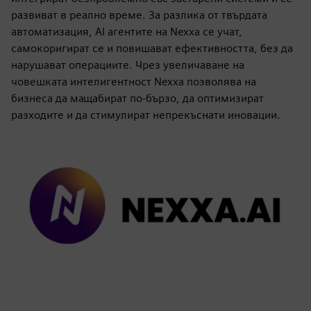
развиват в реално време. За разлика от твърдата
автоматизация, AI агентите на Nexxa се учат,
самокоригират се и повишават ефективността, без да
нарушават операциите. Чрез увеличаване на
човешката интелигентност Nexxa позволява на
бизнеса да мащабират по-бързо, да оптимизират
разходите и да стимулират непрекъснати иновации.