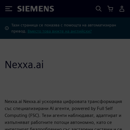
Siemens
Тази страница се показва с помощта на автоматизиран
превод.
Вместо това вижте на английски?
Nexxa.ai
Nexxa.ai Nexxa.ai ускорява цифровата трансформация
със специализирани AI агенти, powered by Full Self
Computing (FSC). Тези агенти наблюдават, адаптират и
изпълняват работните потоци автономно, като се
интегрират безпроблемно със застарени системи и се