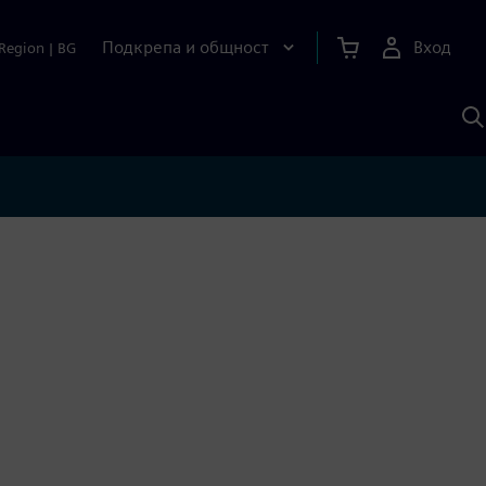
Подкрепа и общност
Вход
Region
|
BG
Т
с
S