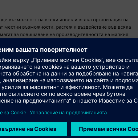
даде възможност на всеки човек и всяка организация на
дат местни възможности, растеж и въздействие във всяка
омагат за повишаване на производителността на малкия
тия и ефективността на публичния сектор. Те също така
зователните и здравните резултати и дават възможност на