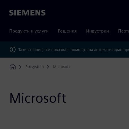
Siemens
Продукти и услуги
Решения
Индустрии
Парт
Тази страница се показва с помощта на автоматизиран п
Ecosystem
Microsoft
Home
Microsoft