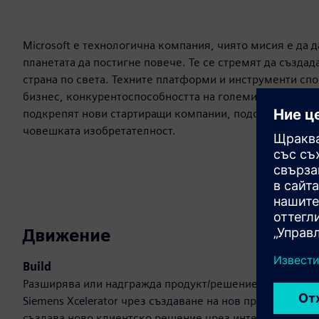
Microsoft е технологична компания, чиято мисия е да 
планетата да постигне повече. Те се стремят да създа
страна по света. Техните платформи и инструменти сп
бизнес, конкурентоспособността на големите предприя
подкрепят нови стартиращи компании, подобряват обра
човешката изобретателност.
Движение
Build
Разширява или надгражда продукт/решение на
Siemens Xcelerator чрез създаване на нов продукт или
създава ново клиентско решение чрез интегриране