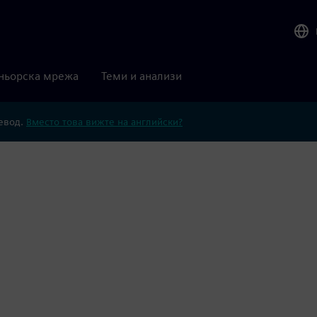
ньорска мрежа
Теми и анализи
ревод.
Вместо това вижте на английски?