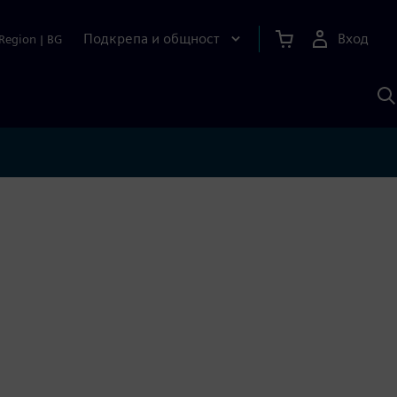
Подкрепа и общност
Вход
Region
|
BG
Т
с
S