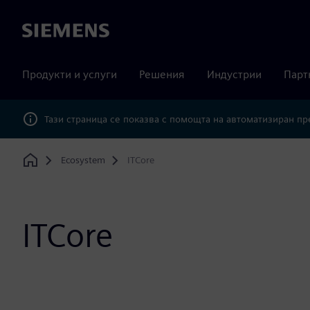
Siemens
Продукти и услуги
Решения
Индустрии
Парт
Тази страница се показва с помощта на автоматизиран п
Ecosystem
ITCore
Home
ITCore