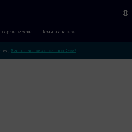
ньорска мрежа
Теми и анализи
ревод.
Вместо това вижте на английски?