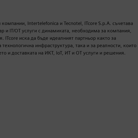
омпании, Intertelefonica и Tecnotel, ITcore S.p.A. съчетава
 и IT/OT услуги с динамиката, необходима за компания,
 ITcore иска да бъде идеалният партньор както за
 технологична инфраструктура, така и за реалности, които
 и доставката на ИКТ, IoT, ИТ и OT услуги и решения.