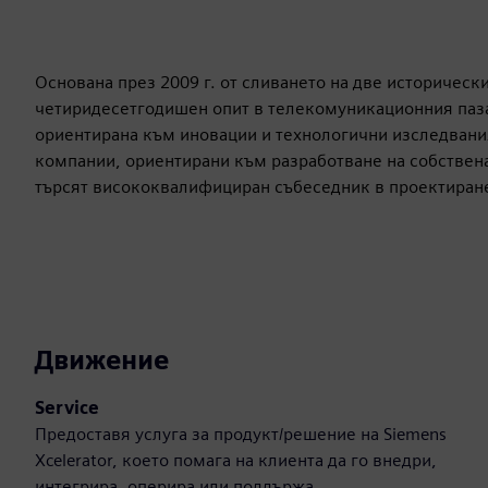
Основана през 2009 г. от сливането на две исторически к
четиридесетгодишен опит в телекомуникационния пазар
ориентирана към иновации и технологични изследвания.
компании, ориентирани към разработване на собствена
търсят висококвалифициран събеседник в проектирането
Движение
Service
Предоставя услуга за продукт/решение на Siemens
Xcelerator, което помага на клиента да го внедри,
интегрира, оперира или поддържа