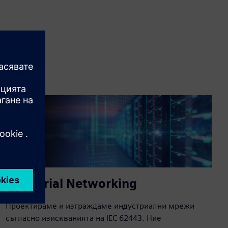
Industrial Networking
Проектираме и изграждаме индустриални мрежи
съгласно изискванията на IEC 62443. Ние