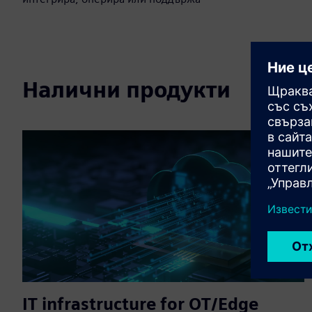
Налични продукти
IT infrastructure for OT/Edge