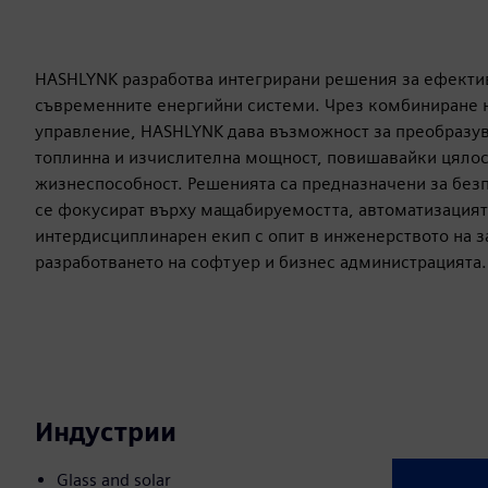
HASHLYNK разработва интегрирани решения за ефекти
съвременните енергийни системи. Чрез комбиниране на
управление, HASHLYNK дава възможност за преобразу
топлинна и изчислителна мощност, повишавайки цялос
жизнеспособност. Решенията са предназначени за без
се фокусират върху мащабируемостта, автоматизацият
интердисциплинарен екип с опит в инженерството на з
разработването на софтуер и бизнес администрацията.
Индустрии
Glass and solar