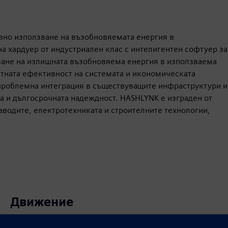
вно използване на възобновяемата енергия в
 хардуер от индустриален клас с интелигентен софтуер за
ване на излишната възобновяема енергия в използваема
тната ефективност на системата и икономическата
проблемна интеграция в съществуващите инфраструктури и
а и дългосрочната надеждност. HASHLYNK е изграден от
аводите, електротехниката и строителните технологии,
Движение
Build