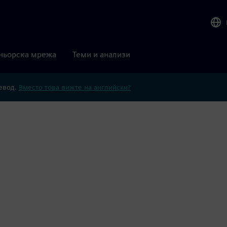
ньорска мрежа
Теми и анализи
ревод.
Вместо това вижте на английски?