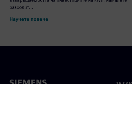
възвръщаемостта на инвестициите на kWh, намалете
разходит...
Научете повече
ЗА СИ
За нас
Лидерс
Новини