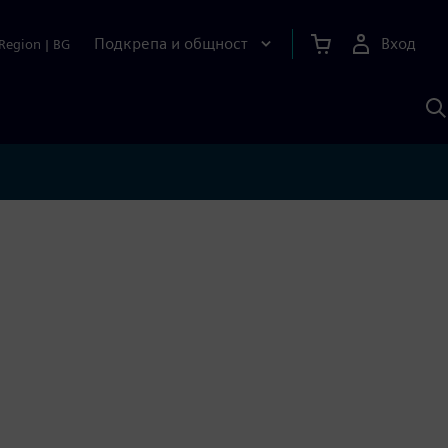
Подкрепа и общност
Вход
Region
|
BG
Т
с
S