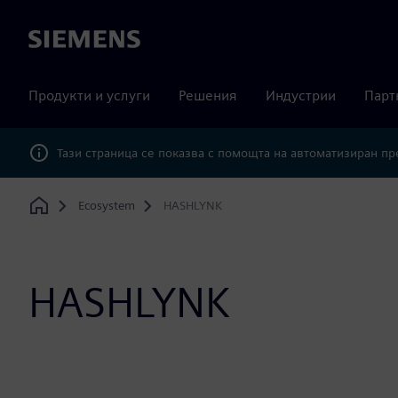
Siemens
Продукти и услуги
Решения
Индустрии
Парт
Тази страница се показва с помощта на автоматизиран п
Ecosystem
HASHLYNK
Home
HASHLYNK