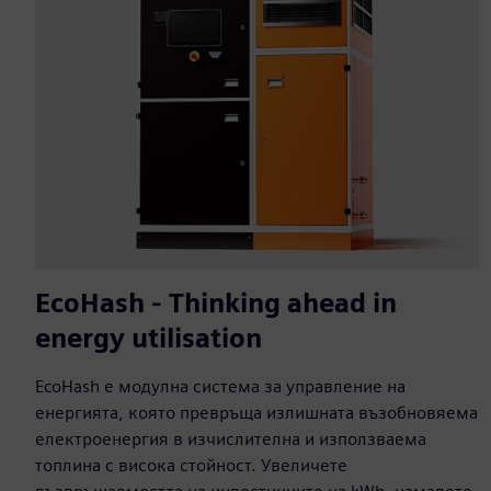
EcoHash - Thinking ahead in
energy utilisation
EcoHash е модулна система за управление на
енергията, която превръща излишната възобновяема
електроенергия в изчислителна и използваема
топлина с висока стойност. Увеличете