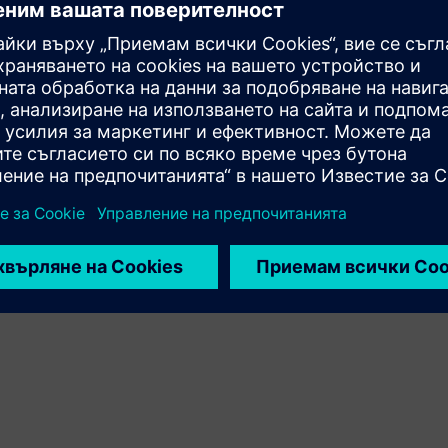
Разширява или надгражда продукт/решение на
Siemens Xcelerator чрез създаване на нов продукт или
създава ново клиентско решение чрез интегриране
на продукта на Siemens Xcelerator и собствен продукт