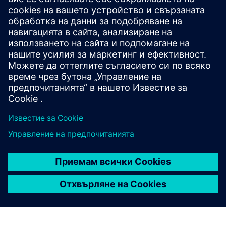
Разширява или надгражда продукт/решение на Siemens
Xcelerator чрез създаване на нов продукт или създава
ново клиентско решение чрез интегриране на
продукта на Siemens Xcelerator и собствен продукт
Sell
Препродавайте/съвместно продавайте SW и цифрово
активиран HW на Siemens Xcelerator