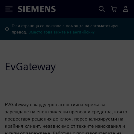
Siemens
Тази страница се показва с помощта на автоматизиран
превод.
Вместо това вижте на английски?
EvGateway
EVGateway е хардуерно агностична мрежа за
зареждане на електрически превозни средства, която
предоставя решения до ключ, персонализируеми на
крайния клиент, независимо от техните изисквания и
нужди от зареждане. Работим с производителите на