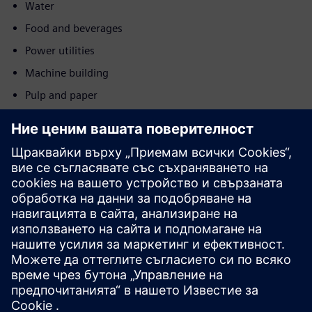
Water
Food and beverages
Power utilities
Machine building
Pulp and paper
Chemicals
Metals
Minerals
Post and logistics
Движение
Sell
Препродавайте/съвместно продавайте SW и цифрово
активиран HW на Siemens Xcelerator