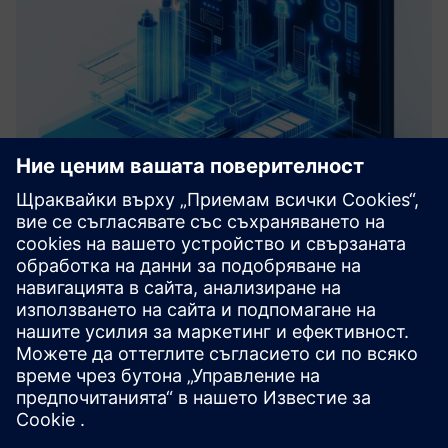
Roadmap Virtual Commissioning
We help you define a clear path toward your Digital Factory
by assessing your current systems and identifying key pain
points. Based on data analysis and Virtual Commissioning
principles, we develop a tailored roadmap with actiona...
Научете повече