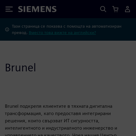
Siemens
Тази страница се показва с помощта на автоматизиран
превод.
Вместо това вижте на английски?
Brunel
Brunel подкрепя клиентите в тяхната дигитална
трансформация, като предоставя интегрирани
решения, които свързват ИТ сигурността,
интелигентното и индустриалното инженерство и
управлението на качеството. Чрез нашия Център