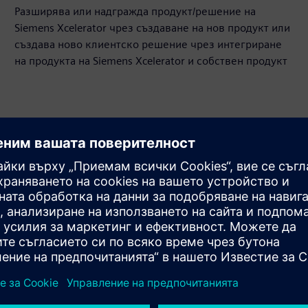
Разширява или надгражда продукт/решение на
Siemens Xcelerator чрез създаване на нов продукт или
създава ново клиентско решение чрез интегриране
на продукта на Siemens Xcelerator и собствен продукт