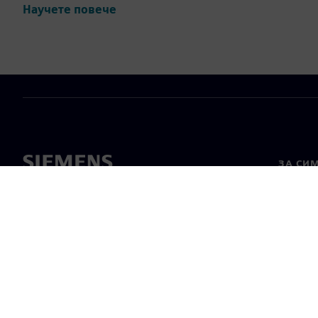
Научете повече
ЗА СИ
За нас
Лидерс
Новини