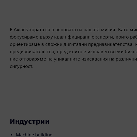
В Axians хората са в основата на нашата мисия. Като м
фокусираме върху квалифицирани експерти, които рабо
ориентираме в сложни дигитални предизвикателства,
предизвикателства, пред които е изправен всеки бизн
ние отговаряме на уникалните изисквания на различни
сигурност.
Индустрии
Machine building