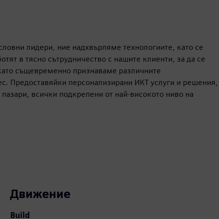
исловни лидери, ние надхвърляме технологиите, като се
тят в тясно сътрудничество с нашите клиенти, за да се
 като същевременно признаваме различните
ес. Предоставяйки персонализирани ИКТ услуги и решения,
 пазари, всички подкрепени от най-високото ниво на
Движение
Build