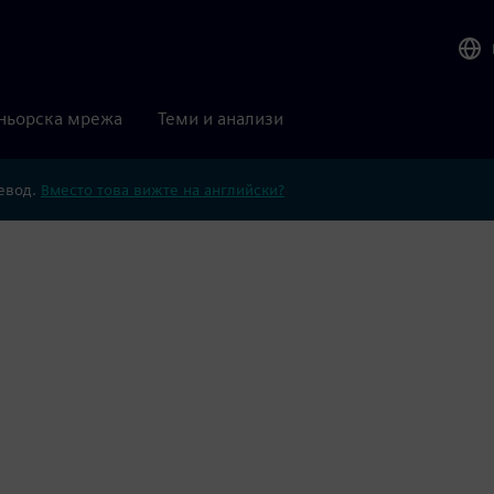
ньорска мрежа
Теми и анализи
ревод.
Вместо това вижте на английски?