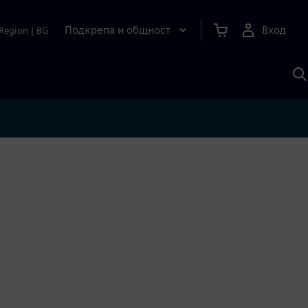
Подкрепа и общност
Вход
Region
|
BG
Т
с
S