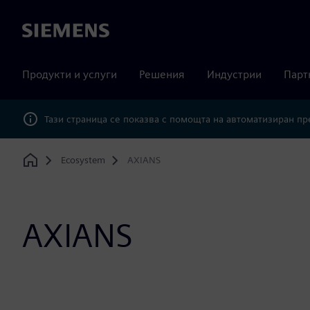
Siemens
Продукти и услуги
Решения
Индустрии
Парт
Тази страница се показва с помощта на автоматизиран п
Ecosystem
AXIANS
Home
AXIANS