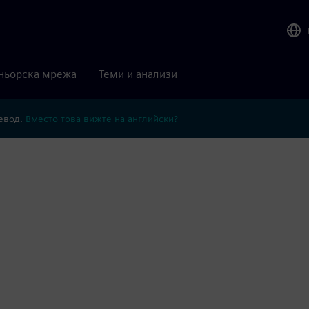
ньорска мрежа
Теми и анализи
ревод.
Вместо това вижте на английски?