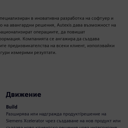
специализиран в иновативна разработка на софтуер и
о на авангардни решения, Autexis дава възможност на
рационализират операциите, да повишат
формация. Компанията се ангажира да създава
ите предизвикателства на всеки клиент, използвайки
игури измерими резултати.
Движение
Build
Разширява или надгражда продукт/решение на
Siemens Xcelerator чрез създаване на нов продукт или
създава ново клиентско решение чрез интегриране