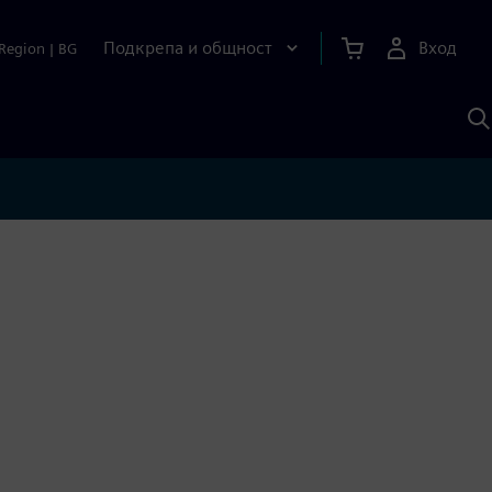
Подкрепа и общност
Вход
Region
|
BG
Т
с
S