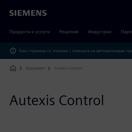
Siemens
Продукти и услуги
Решения
Индустрии
Парт
Тази страница се показва с помощта на автоматизиран п
Ecosystem
Autexis Control
Home
Autexis Control