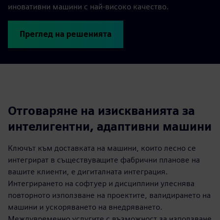
иновативни машини с най-високо качество.
Преглед на решенията
Отговаряне на изискванията за
интелигентни, адаптивни машини
Ключът към доставката на машини, които лесно се
интегрират в съществуващите фабрични планове на
вашите клиенти, е дигиталната интеграция.
Интегрирането на софтуер и дисциплини улеснява
повторното използване на проектите, валидирането на
машини и ускоряването на внедряването.
Междувременно услугите с възможност за използване