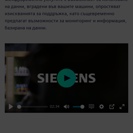
на данни, вградени във вашите машини, опростяват
изискванията за поддръжка, като същевременно
предлагат възможности за мониторинг и информация,
базирана на данни.
Play
02:34
Play
Mute
Enable
Settings
PIP
Enter
captions
fulls