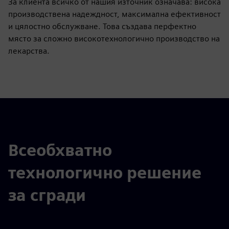
За клиента всичко от нашия източник означава: висока
производствена надеждност, максимална ефективност
и цялостно обслужване. Това създава перфектно
място за сложно високотехнологично производство на
лекарства.
Всеобхватно
технологично решение
за сгради