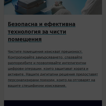
Безопасна и ефективна
технология за чисти
помещения
Чистите помещения изискват прецизност.
Контролирайте замърсяването, спазвайте
разпоредбите и позволявайте интелигентни
цифрови операции, които защитават хората и
активите. Нашите дигитални решения предоставят
персонализирани подходи, които да отговарят на
вашите специфични изисквания.