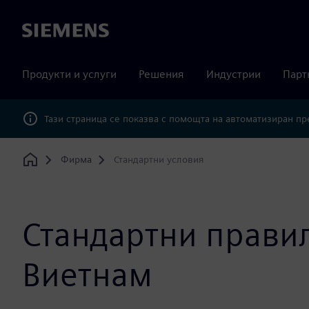
Siemens
Продукти и услуги
Решения
Индустрии
Парт
Тази страница се показва с помощта на автоматизиран п
Фирма
Стандартни условия
Home
Стандартни правил
Виетнам