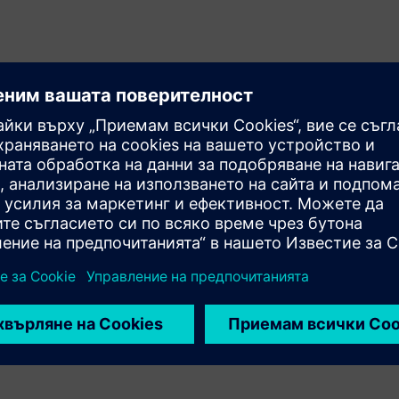
оки и услуги
г.)