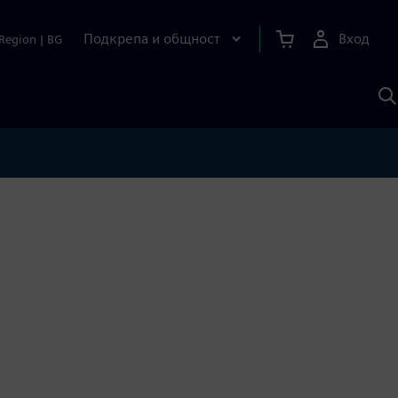
Подкрепа и общност
Вход
Region
|
BG
Т
с
S