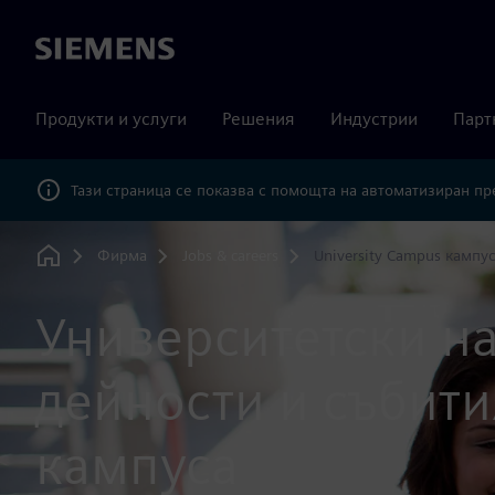
Siemens
Продукти и услуги
Решения
Индустрии
Парт
Тази страница се показва с помощта на автоматизиран п
Фирма
Jobs & careers
University Campus кампу
Home
Университетски н
дейности и събити
кампуса