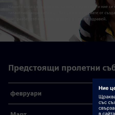
Нашите хора са сърцето на нашата компания - и ние се
талантливи хора като вас. Ако се интересувате от създ
нас, разберете къде сме и елате и кажете здравей.
Предстоящи пролетни съ
февруари
Март