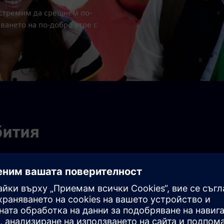
 стремим да срещнем по-
аването на по-добро утре с
бития