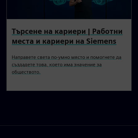
Търсене на кариери | Работни
места и кариери на Siemens
Направете света по-умно място и помогнете да
създадете това, което има значение за
обществото.