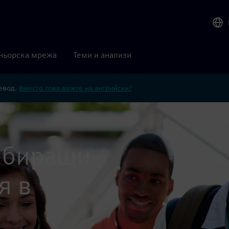
ньорска мрежа
Теми и анализи
ревод.
Вместо това вижте на английски?
с
абиращи
я в