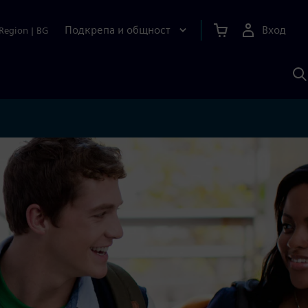
Подкрепа и общност
Вход
Region
|
BG
Т
с
S