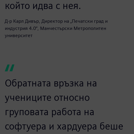
презентациите на
студентите и да видя
страхотната работа, която
вършат поради свързаната
учебна програма и достъпа
до софтуер и хардуер,
който идва с нея.
Д-р Карл Дивър, Директор на „Печатски град и
индустрия 4.0“, Манчестърски Метрополитен
университет