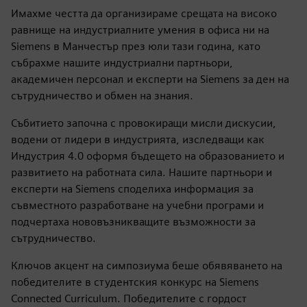
Университет в Шефийлд
Университет на Западна Англия
Технологичен институт в Западен Лондон
Колеж Уиган и Лий
Симпозиум за свързана
учебна програма
Имахме честта да организираме срещата на високо
равнище на индустриалните умения в офиса ни на
Siemens в Манчестър през юли тази година, като
събрахме нашите индустриални партньори,
академичен персонал и експерти на Siemens за ден на