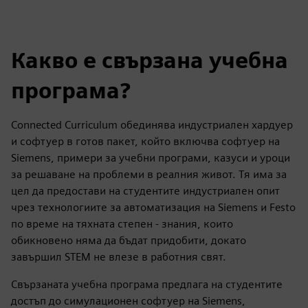
Какво е свързана учебна
програма?
Connected Curriculum обединява индустриален хардуер
и софтуер в готов пакет, който включва софтуер на
Siemens, примери за учебни програми, казуси и уроци
за решаване на проблеми в реалния живот. Тя има за
цел да предостави на студентите индустриален опит
чрез технологиите за автоматизация на Siemens и Festo
по време на тяхната степен - знания, които
обикновено няма да бъдат придобити, докато
завършил STEM не влезе в работния свят.
Свързаната учебна програма предлага на студентите
достъп до симулационен софтуер на Siemens,