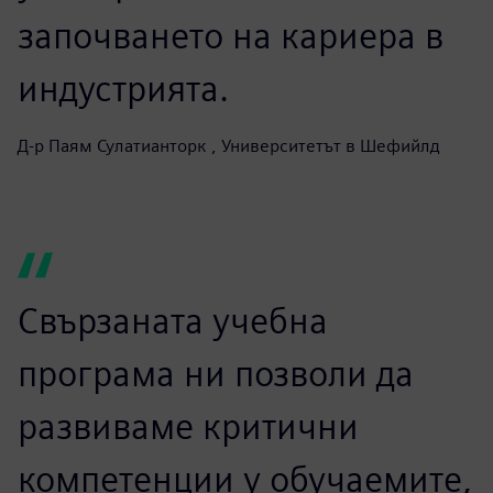
реалния живот и
практическо обучение с
крайната цел да се сведе до
минимум разликата в
знанията между
напускането на
университета и
започването на кариера в
индустрията.
Д-р Паям Сулатианторк , Университетът в Шефийлд