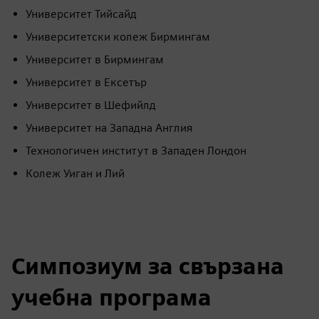
Университет Ковънтри
Голям Бирмингам и Технологичен институт Солихол
Технологичен институт в Голям Манчестър
Университет Джон Мурс в Ливърпул
Манчестърски Метрополитен университет
Университет Мидълсекс
Университет Салфорд
Университет Шефилд Халам
Колеж и университетски център Солихул
Южен и градски колеж Бирмингам
Университет Тийсайд
Университетски колеж Бирмингам
Университет в Бирмингам
Университет в Ексетър