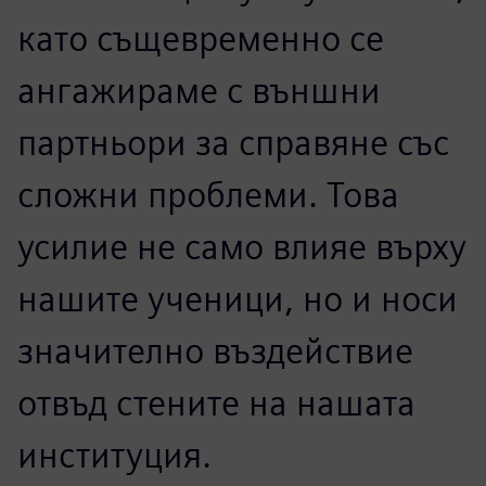
Свързаната учебна
програма ни позволи да
развиваме критични
компетенции у обучаемите,
като същевременно се
ангажираме с външни
партньори за справяне със