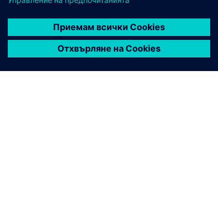
СТАТИЯ
Университетът Тийсайд се
присъединява към свързаната
учебна програма на Siemens
Училището по компютри, инженерство и цифрови
технологии на университета Teesside обединява
усилията си със Siemens, за да обедини
индустрията и академичните среди в програма,
която интегрира технологиите в учебната
програма.