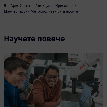
сложни проблеми. Това
усилие не само влияе върху
нашите ученици, но и носи
значително въздействие
отвъд стените на нашата
институция.
Д-р Арис Христос Алексулис Хрисовергис,
Манчестърски Метрополитен университет