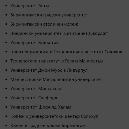
Участващи университети
и технологични
институти
Център за обучение на AMRC
Университет Астън
Бирмингамски градски университет
Бирмингамски столичен колеж
Лондонски университет „Сити Сейнт Джордж“