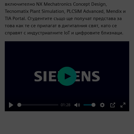
включително NX Mechatronics Concept Design,
Tecnomatix Plant Simulation, PLCSIM Advanced, Mendix и
TIA Portal. Студентите също ще получат представа за
това как те се прилагат в дигиталния свят, като се
справят с индустриалните IoT и цифровите близнаци.
Play
01:28
Play
Mute
Settings
PIP
Enter
fulls