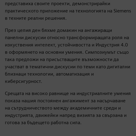
сътрудничество и обмен на знания.
Събитието започна с провокиращи мисли дискусии,
водени от лидери в индустрията, изследващи как
Индустрия 4.0 оформя бъдещето на образованието и
развитието на работната сила. Нашите партньори и
експерти на Siemens споделиха информация за
съвместното разработване на учебни програми и
подчертаха нововъзникващите възможности за
сътрудничество.
Ключов акцент на симпозиума беше обявяването на
победителите в студентския конкурс на Siemens
Connected Curriculum. Победителите с гордост
представиха своите проекти, демонстрирайки
практическото приложение на технологията на Siemens
в техните реални решения.
През целия ден бяхме домакин на ангажиращи
панелни дискусии относно трансформиращата роля на