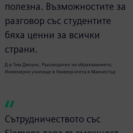
Обратната връзка на
учениците относно
груповата работа на
софтуера и хардуера беше
полезна. Възможностите за
разговор със студентите
бяха ценни за всички