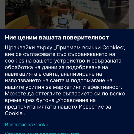
Технологията на Siemens помогна на студентите по
магистърска степен по мехатронно системно
инженерство да завършат жизненоважен
академичен проект, след като Covid-19 затвори
кампуса и им спря достъпа до физическо
оборудване.