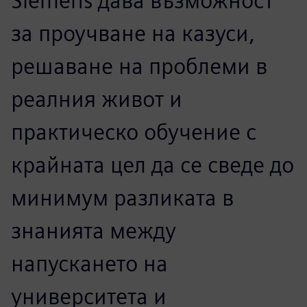
страни.
Д-р Тим Джоунс, Ръководител на образованието,
Инженерно училище в Университета в Манчестър
Сътрудничеството със
Siemens дава възможност
за проучване на казуси,
решаване на проблеми в