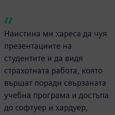
изкуствения интелект, устойчивостта и Индустрия 4.0
в оформянето на основни умения. Симпозиумът също
така предложи на присъстващите възможности да
участват в тематични дискусии по теми като дигитални
близнаци технологии, автоматизация и
киберсигурност.
Срещата на високо равнище на индустриалните умения
показа нашия постоянен ангажимент за насърчаване
на сътрудничеството между академичните среди и
индустрията, движейки напред визията за свързана и
готова за бъдещето работна сила.
Наистина ми хареса да чуя