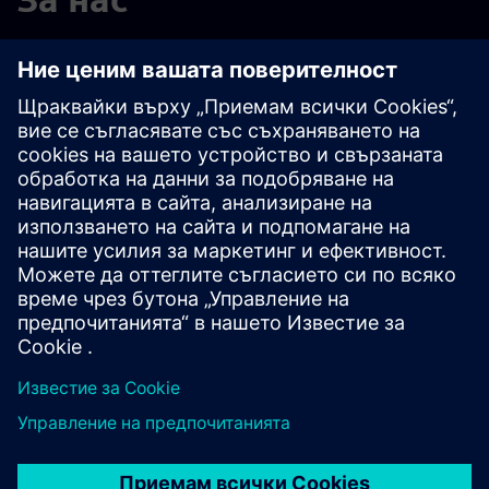
Select...
Благосъстоянието на нашите служители е на
първо място.
Ето защо се стремим да ви предложим
атрактивна работна среда с широк спектър от
привлекателни предимства. Те включват възможности
за вътрешно training, подкрепа за външно
допълнително образование, атрактивни възможности
за ваканция и почивка, както и възможности за
коучинг и кариерно развитие.