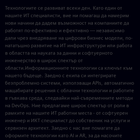
Технологиите се развиват всеки ден. Като един от
нашите ИТ специалисти, вие ни помагаш да намерим
нови начини да дадем възможност на компаниите да
работят по-ефективно и ефективно — независимо
дали чрез внедряване на цифрови бизнес модели, по-
нататъшно развитие на ИТ инфраструктури или работа
в областта на науката за данни и софтуерното
инженерство в широк спектър от
области.Информационните технологии са ключът към
нашето бъдеще. Заедно с екипа си интегрирате
безпроблемно системи, използващи APIs, автоматично
мащабирате решения с облачни технологии и работите
в гъвкава среда, следвайки най-съвременните методи
на DevOps. Ние предлагаме широк спектър от роли в
рамките на нашите ИТ работни места - от софтуерен
инженер и ИКТ специалист до собственик на услуги и
сервизен архитект. Заедно с нас вие помагате да
оформите технологии като AI и AR, за да насочите