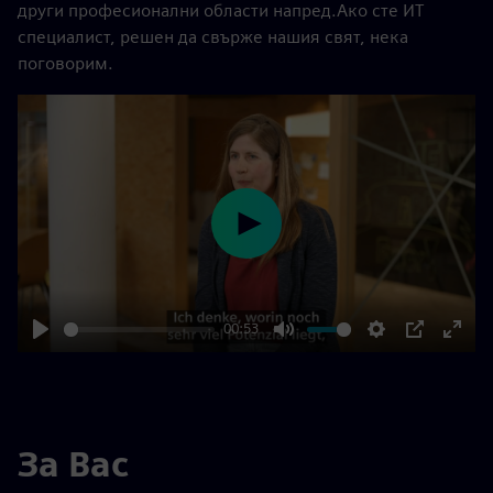
други професионални области напред.Ако сте ИТ
специалист, решен да свърже нашия свят, нека
поговорим.
Play
00:53
Play
Mute
Settings
PIP
Enter
fulls
За Вас