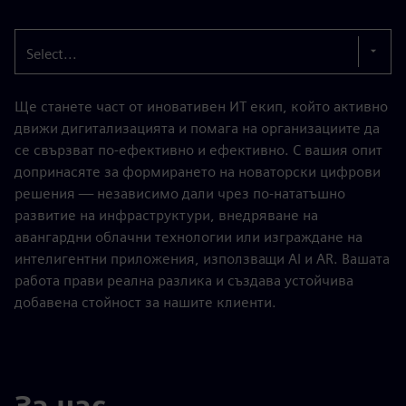
Select...
Ще станете част от иновативен ИТ екип, който активно
движи дигитализацията и помага на организациите да
се свързват по-ефективно и ефективно. С вашия опит
допринасяте за формирането на новаторски цифрови
решения — независимо дали чрез по-нататъшно
развитие на инфраструктури, внедряване на
авангардни облачни технологии или изграждане на
интелигентни приложения, използващи AI и AR. Вашата
работа прави реална разлика и създава устойчива
добавена стойност за нашите клиенти.
За нас