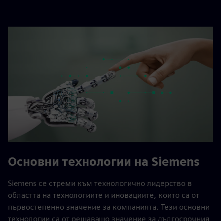
Основни технологии на Siemens
Siemens се стреми към технологично лидерство в
областта на технологиите и иновациите, които са от
първостепенно значение за компанията. Тези основни
технологии са от решаващо значение за дългосрочния