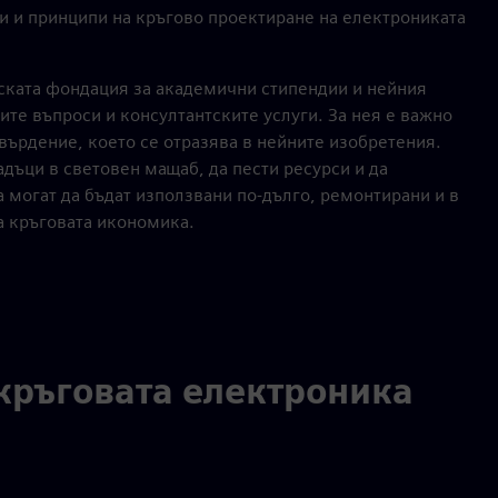
и и принципи на кръгово проектиране на електрониката
нската фондация за академични стипендии и нейния
те въпроси и консултантските услуги. За нея е важно
върдение, което се отразява в нейните изобретения.
адъци в световен мащаб, да пести ресурси и да
а могат да бъдат използвани по-дълго, ремонтирани и в
а кръговата икономика.
кръговата електроника