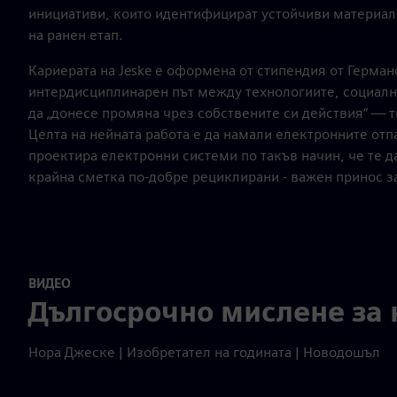
инициативи, които идентифицират устойчиви материал
на ранен етап.
Кариерата на Jeske е оформена от стипендия от Герма
интердисциплинарен път между технологиите, социални
да „донесе промяна чрез собствените си действия“ — т
Целта на нейната работа е да намали електронните отп
проектира електронни системи по такъв начин, че те д
крайна сметка по-добре рециклирани - важен принос з
ВИДЕО
Дългосрочно мислене за 
Нора Джеске | Изобретател на годината | Новодошъл