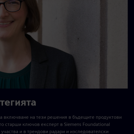
атегията
 за включване на тези решения в бъдещите продуктови
то старши ключов експерт в Siemens Foundational
я участва и в трендови радари и изследователски