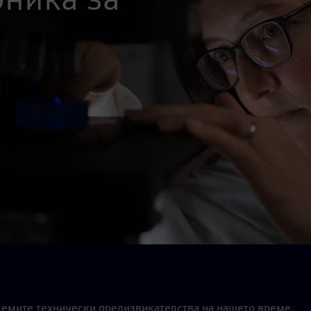
олемите технически предизвикателства на нашето време.