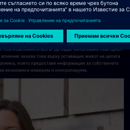
на жизнения цикъл на електрониката. Джеске и нейните
 бъдат интегрирани в материали или компоненти и да
атура или влажност. Това дава индикация за състоянието
шения за оценка на оставащия експлоатационен живот на
и: Кои компоненти могат да бъдат използвани повторно?
 влияние оказва това върху оставащия живот на цялата
троника, която предоставя информация за собствената
гова икономика измерим и контролируем.