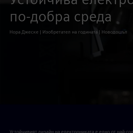
по-добра среда
Нора Джеске | Изобретател на годината | Новодошъл
Устойчивият дизайн на електрониката е едно от най-г