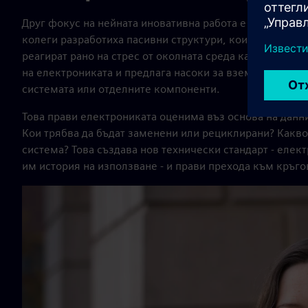
Друг фокус на нейната иновативна работа е оценката 
колеги разработиха пасивни структури, които могат да
реагират рано на стрес от околната среда като темпер
на електрониката и предлага насоки за вземане на ре
системата или отделните компоненти.
Това прави електрониката оценима въз основа на данн
Кои трябва да бъдат заменени или рециклирани? Какво
система? Това създава нов технически стандарт - елек
им история на използване - и прави прехода към кръ