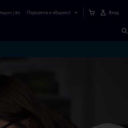
Подкрепа и общност
Вход
Region
|
BG
Т
с
S