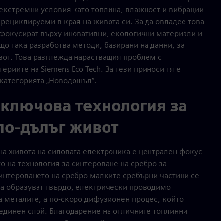
 екстремни условия като топлина, влажност и вибрации
рециклируеми в края на живота си. За да овладее това
 фокусират върху иновативни, екологични материали и
що така разработва методи, базирани на данни, за
вот. Това разглежда нарастващия проблем с
риите на Siemens Eco Tech. За тези приноси тя е
 категорията „Новодошъл“.
 ключова технология за
по-дълъг живот
на живота на силовата електроника е централен фокус
то на технология за синтероване на сребро за
интероването на сребро малките сребърни частици се
 да образуват твърдо, електрически проводимо
а металите, а по-скоро дифузионен процес, който
ъединен слой. Благодарение на отличните топлинни