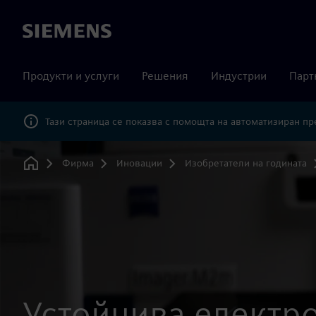
Siemens
Продукти и услуги
Решения
Индустрии
Парт
Тази страница се показва с помощта на автоматизиран п
Фирма
Иновации
Изобретатели на годината
Home
Устойчива електр