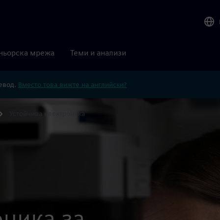
ньорска мрежа
Теми и анализи
ревод.
Вместо това вижте на английски?
Устойчива електроника
оника за