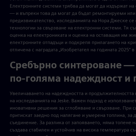
Електронните системи трябва да могат да издържат на
— и въпреки това да могат да бъдат ремонтируеми или 
предизвикателство, изследванията на Нора Джеске се
технологии за свързване на електронни системи. Тя съ
оценка на електрониката и оценка на оставащия им жи
електронните отпадъци и подкрепя прилагането на крите
отличена с наградата „Изобретател на годината 2025“ в
Сребърно синтероване —
по-голяма надеждност и 
Увеличаването на надеждността и продължителността 
на изследванията на Jeske. Важен подход е използване
иновативни решения за сглобяване и свързване. При с
притискат заедно под налягане и умерена топлина, за
съединение. За разлика от запояването, няма топене н
създава стабилен и устойчив на висока температура с