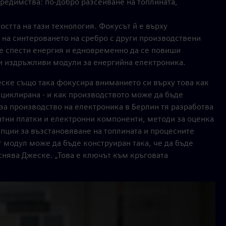
предимства: по-добро разсейване на топлината,
остта на тази технология. Фокусът й е върху
на синтероването на сребро с други производствени
 се спести енергия и едновременно да се повиши
 и издръжливи модули за енергийна електроника.
ске също така фокусира вниманието си върху това как
циклирана - и как производството може да бъде
за производство на електроника в Берлин тя разработва
атни платки и електронни компоненти, методи за оценка
пции за възстановяване на топлината и процесните
 модул може да бъде конструиран така, че да бъде
снява Джеске. „Това е ключът към кръговата