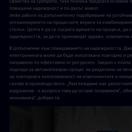
свойства на среброто, тази техника предлага основни 
повишена надеждност и по-дълъг живот.
Jeske работи за допълнително подобряване на устойчив
оптимизирането на процесните вериги за комбиниране 
стъпки. Целта е да се съкрати времето на процеса, да
надеждността, за да се произведат здрави, компактни
В допълнение към повишаването на надеждността, Дже
електрониката може да бъде използвана повторно и ре
направено по-ефективно от ресурсите. Заедно с екипа 
подходи за автоматизиран процес на разделяне на печ
на повторната използваемост на компонентите и конце
газове в производството. „Разглеждаме как цялостният
издръжлив - и въпреки това да остане поправяем“, обя
икономика“, добавя тя.