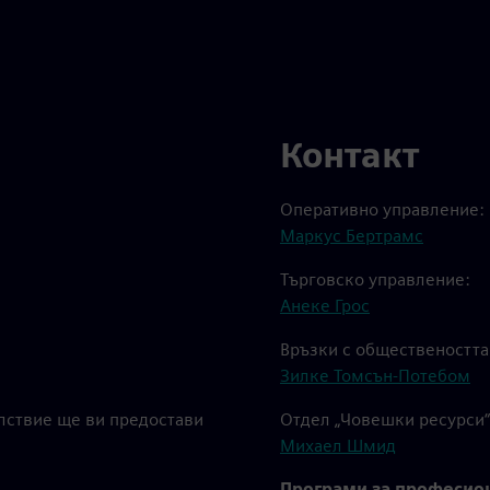
Контакт
Оперативно управление:
Маркус Бертрамс
Търговско управление:
Анеке Грос
Връзки с обществеността
Зилке Томсън-Потебом
олствие ще ви предостави
Отдел „Човешки ресурси“
Михаел Шмид
Програми за професион