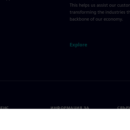
This helps us assist our custo
transforming the industries t
backbone of our economy.
Explore
МЕНС
ИНФОРМАЦИЯ ЗА
СВЪРЖ
ФИРМАТА
Конта
Фирма