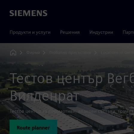
Siemens
Продукти и услуги
Решения
Индустрии
Парт
Фирма
Глобално присъствие
Locations in Ger
Home
Тестов център Вег
Вилденрат
Тестов център за локомотиви, влакови състави, трамва
Route planner