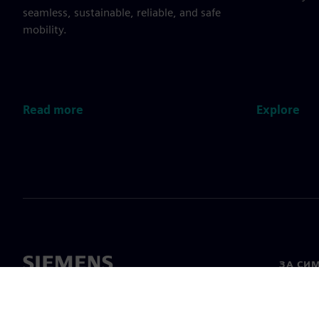
seamless, sustainable, reliable, and safe
mobility.
Read more
Explore
ЗА СИ
За нас