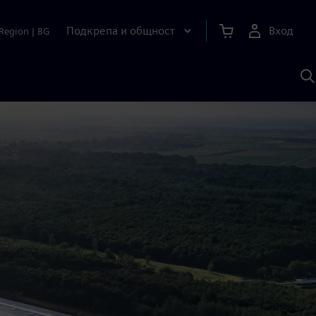
Подкрепа и общност
Вход
Region
|
BG
Т
с
S