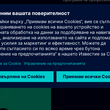
online.ausbildung.spe@si
 е безплатен при
ждания от мобилни мрежи
Jobs & careers at Siemens