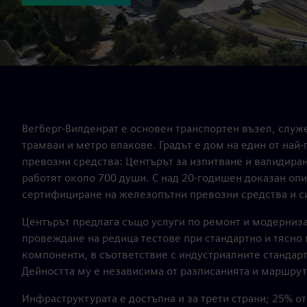
Вегберг-Вилденрат е основен транспортен възел, служ
трамваи и метро влакове. Градът е дом на един от най
превозни средства: Центърът за изпитване и валидиране
работят около 700 души. С над 20-годишен доказан опи
сертифициране на железопътни превозни средства и с
Центърът предлага също услуги по ремонт и модерниз
провеждане на редица тестове при стандартно и тясно
компоненти, в съответствие с индустриалните стандарт
Дейността му е независима от разписанията и маршру
Инфраструктурата е достъпна и за трети страни; 25% от