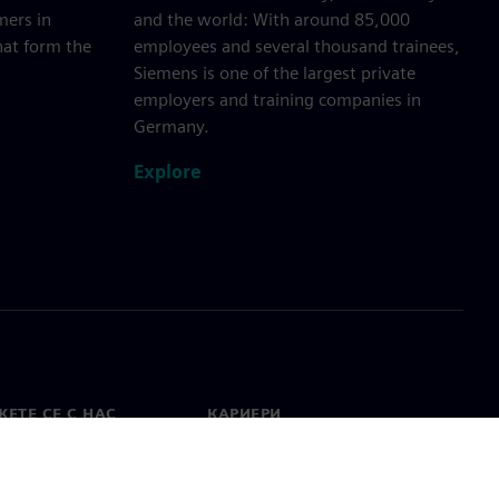
mers in
and the world: With around 85,000
hat form the
employees and several thousand trainees,
Siemens is one of the largest private
employers and training companies in
Germany.
Explore
ЕТЕ СЕ С НАС
КАРИЕРИ
кт
Работа и кариера