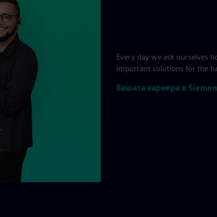
Every day we ask ourselves ho
important solutions for the f
Вашата кариера в Siemen