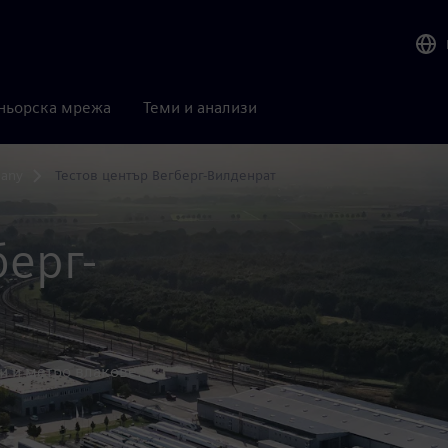
ньорска мрежа
Теми и анализи
many
Тестов център Вегберг-Вилденрат
берг-
и и метро влакове.