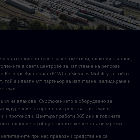
ещ като ключово трасе за локомотиви, влакови състави,
-големите в света центрове за изпитване на релсови
 Вегберг-Вилденрат (PCW) на Siemens Mobility, в който
т, той е идеалният партньор за изпитване, валидиране и
истеми.
ация на влакове. Съоръжението е оборудвано за
 междурелсие на превозни средства, системи и
и и протоколи. Центърът работи 365 дни в годината.
тните планове на обществените железопътни мрежи.
 изпитваните при нас превозни средства не са