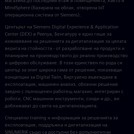
магазина до последния етаж в помещенията, както и
MindSphere (базирана на облак, отворена IoT
операционна система от Siemens).
Центърът на Siemens Digital Experience & Application
Center (DEX) в Peenya, Бенгалуру е едно гише за
изживяване на решенията за дигитализация за цялата
верига на стойността - от разработване на продукти и
планиране на производството до реално производство
и цифрово обслужване. В този единствен по рода си
център за опит широка гама от решения, показващи
концепции за Digital Twin, Виртуално въвеждане в
експлоатация, машинен анализ, облачни решения
заедно с пълноценен работещ магазин, интегриран с
роботи, CNC машинни инструменти, сонди и др., ви
доближават до света на дигитализацията.
Специално training и информация за решенията за
експлоатация, поддръжка и дигитализация на
SINUMERIK също са достъпни без допълнителни