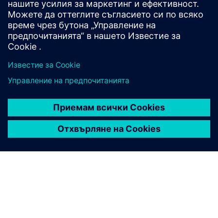
За повече подробности, моля, свържете се с
нашата рецепция на DEX на +91 80 4097 5628 или
ни пишете на
tac.training.in@siemens.com