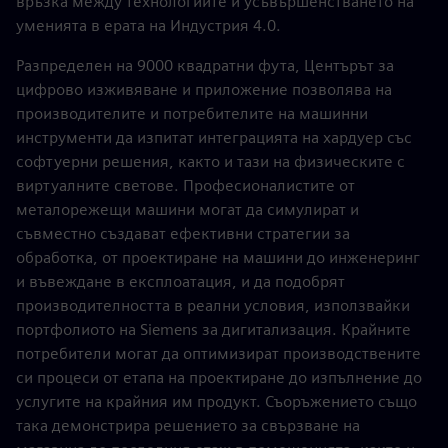
връзка между технологиите и усъвършенстването на
уменията в ерата на Индустрия 4.0.
Разпределен на 9000 квадратни фута, Центърът за
цифрово изживяване и приложение позволява на
производителите и потребителите на машинни
инструменти да изпитат интеграцията на хардуер със
софтуерни решения, както и тази на физическите с
виртуалните светове. Професионалистите от
металорежещи машини могат да симулират и
съвместно създават ефективни стратегии за
обработка, от проектиране на машини до инженеринг
и въвеждане в експлоатация, и да подобрят
производителността в реални условия, използвайки
портфолиото на Siemens за дигитализация. Крайните
потребители могат да оптимизират производствените
си процеси от етапа на проектиране до изпълнение до
услугите на крайния им продукт. Съоръжението също
така демонстрира решението за свързване на