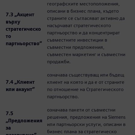
географските местоположения,
описани в бизнес плана, където
7.3 „Акцент
страните се съгласяват активно да
върху
насърчават стратегическото
стратегическо
партньорство и да концентрират
то
съвместните инвестиции в
партньорство“
съвместни предложения,
съвместен маркетинг и съвместни
продажби.
означава съществуващ или бъдещ
7.4 „Клиент
клиент на която и да е от страните
или акаунт“
по отношение на Стратегическото
партньорство.
означава пакети от съвместни
7.5
решения, предложения на Siemens
„Предложения
или партньорски услуги, описани в
за
бизнес плана за стратегическо