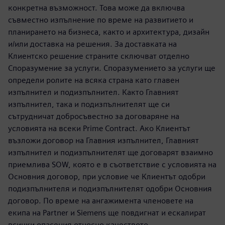
конкретна възможност. Това може да включва
съвместно изпълнение по време на развитието и
планирането на бизнеса, както и архитектура, дизайн
и/или доставка на решения. За доставката на
Клиентско решение страните сключват отделно
Споразумение за услуги. Споразумението за услуги ще
определи ролите на всяка страна като главен
изпълнител и подизпълнител. Както Главният
изпълнител, така и подизпълнителят ще си
сътрудничат добросъвестно за договаряне на
условията на всеки Prime Contract. Ако Клиентът
възложи договор на Главния изпълнител, Главният
изпълнител и подизпълнителят ще договарят взаимно
приемлива SOW, която е в съответствие с условията на
Основния договор, при условие че Клиентът одобри
подизпълнителя и подизпълнителят одобри Основния
договор. По време на ангажимента членовете на
екипа на Partner и Siemens ще повдигнат и ескалират
всички опасения относно качеството.