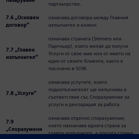
пазаруване“
партньорство.
7.6 „Основен
означава договора между Главния
договор“
изпълнител и клиент.
означава страната (Siemens или
Партньор), която желае да получи
7.7 „Главен
Услуги от свое име или от името на
изпълнител“
един от своите Клиенти, както е
посочено в SOW.
означава услугите, които
подизпълнителят ще изпълнява в
7.8 „Услуги“
съответствие със Споразумение за
услуги и декларация за работа.
означава отделно споразумение,
7.9
което назначава едната страна за
„Споразумени
главен изпълнител, а другата страна
е за услуги“