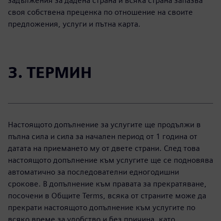
задължения за дадена страна и всяка страна запазва
своя собствена преценка по отношение на своите
предложения, услуги и пътна карта.
3. ТЕРМИН
Настоящото допълнение за услугите ще продължи в
пълна сила и сила за начален период от 1 година от
датата на приемането му от двете страни. След това
настоящото допълнение към услугите ще се подновява
автоматично за последователни едногодишни
срокове. В допълнение към правата за прекратяване,
посочени в Общите Terms, всяка от страните може да
прекрати настоящото допълнение към услугите по
всяко време за удобство и без причина, като