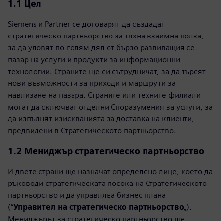
1.1 Цел
Siemens и Partner се договарят да създадат
стратегическо партньорство за тяхна взаимна полза,
за да уловят по-голям дял от бързо развиващия се
пазар на услуги и продукти за информационни
технологии. Страните ще си сътрудничат, за да търсят
нови възможности за приходи и маршрути за
навлизане на пазара. Страните или техните филиали
могат да сключват отделни Споразумения за услуги, за
да изпълнят изискванията за доставка на клиенти,
предвидени в Стратегическото партньорство.
1.2 Мениджър стратегическо партньорство
И двете страни ще назначат определено лице, което да
ръководи стратегическата посока на Стратегическото
партньорство и да управлява бизнес плана
(“
Управител на стратегическо партньорство
„).
Мениджърът за стратегическо партньорство ще