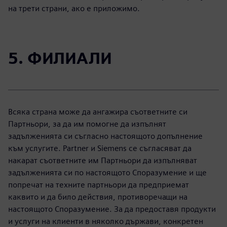
на трети страни, ако е приложимо.
5. ФИЛИАЛИ
Всяка страна може да ангажира съответните си
Партньори, за да им помогне да изпълнят
задълженията си съгласно настоящото допълнение
към услугите. Partner и Siemens се съгласяват да
накарат съответните им Партньори да изпълняват
задълженията си по настоящото Споразумение и ще
попречат на техните партньори да предприемат
каквито и да било действия, противоречащи на
настоящото Споразумение. За да предоставя продукти
и услуги на клиенти в няколко държави, конкретен