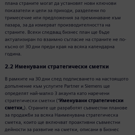
плана страните могат да установят нови ключови
показатели и цели за приходи, разделени по
тримесечие или предложения за преминаване към
пазара, за да измерват производителността на
страните. Всеки следващ бизнес план ще бъде
актуализиран по взаимно съгласие на страните не по-
късно от 30 дни преди края на всяка календарна
година.
2.2 Именувани стратегически сметки
В рамките на 30 дни след подписването на настоящото
допълнение към услугите Partner и Siemens ще
определят най-малко 3 акаунта като наречени
стратегически сметки (“
Именувани стратегически
сметки
„). Страните ще разработят съвместни планове
за продажби за всяка Наименувана стратегическа
сметка, които ще включват проактивни съвместни
дейности за развитие на сметки, описани в Бизнес