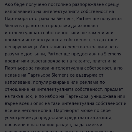
Ако бъде получено постоянно разпореждане срещу
използването на интелектуалната собственост на
Партньора от страна на Siemens, Partner ще получи за
Siemens правото да продължи да използва
интелектуалната собственост или ще замени или
промени интелектуалната собственост, за да стане
ненарушаваща. Ако такива средства за защита не са
разумно достъпни, Partner ще предостави на Siemens
кредит или възстановяване на таксите, платени на
Партньора за такава интелектуална собственост, а по
искане на Партньора Siemens се въздържа от
използване, популяризиране или реклама по
отношение на интелектуалната собственост, предмет
на такъв иск, и по избор на Партньора, унищожава или
върне всеки опис на тази интелектуална собственост и
всички негови копия. Партньорът може по свое
усмотрение да предостави средствата за защита,
посочени в настоящия раздел, за да смекчи
нарушението преди издаването на разпореждане.