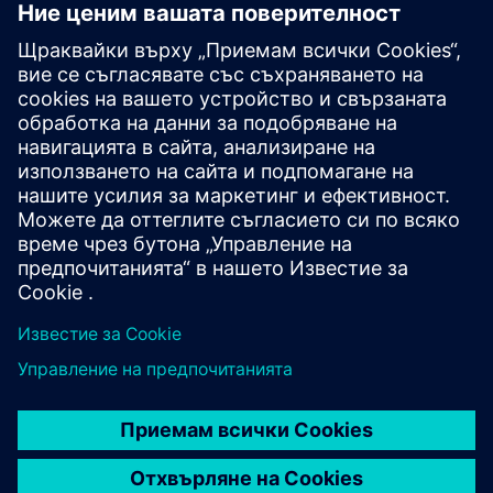
за подизпълнител.
означава декларация за работа,
съгласувана взаимно между
страните, която уточнява обхвата
7.10
на Услугите, включително, но не
„Декларация
само, целта, разходите, сроковете и
за работа или
ролите и задълженията на Главния
SOW“
изпълнител и подизпълнителя,
които се уреждат от приложимото
Споразумение за услуги.