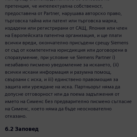
претенция, че интелектуална собственост,
предоставена от Partner, нарушава авторско право,
търговска тайна или патент или търговска марка,
издадени или регистрирани от САЩ, Япония или член
на Европейската патентна организация, и ще плати
всички вреди, окончателно присъдени срещу Siemens
от съд от компетентна юрисдикция или договорени в
споразумение, при условие че Siemens Partner i)
незабавно писмено уведомление за искането, (ii)
всички искани информация и разумна помощ,
свързани с иска, и iii) единствено правомощия за
защита или уреждане на иска. Партньорът няма да
допусне отговорност или да поема задължения от
името на Сименс без предварително писмено съгласие
на Сименс, което няма да бъде неоснователно
отказано.
6.2 Заповед