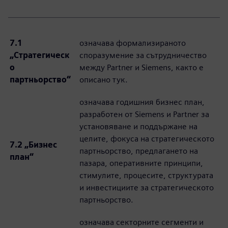
7.1
означава формализираното
„Стратегическ
споразумение за сътрудничество
о
между Partner и Siemens, както е
партньорство“
описано тук.
означава годишния бизнес план,
разработен от Siemens и Partner за
установяване и поддържане на
целите, фокуса на стратегическото
7.2 „Бизнес
партньорство, предлагането на
план“
пазара, оперативните принципи,
стимулите, процесите, структурата
и инвестициите за стратегическото
партньорство.
означава секторните сегменти и