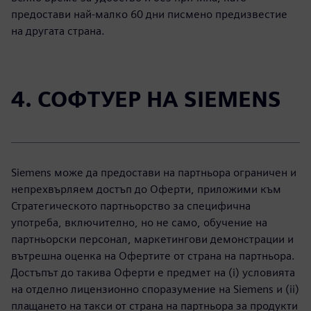
предостави най-малко 60 дни писмено предизвестие
на другата страна.
4. СОФТУЕР НА SIEMENS
Siemens може да предостави на партньора ограничен и
непрехвърляем достъп до Оферти, приложими към
Стратегическото партньорство за специфична
употреба, включително, но не само, обучение на
партньорски персонал, маркетингови демонстрации и
вътрешна оценка на Офертите от страна на партньора.
Достъпът до такива Оферти е предмет на (i) условията
на отделно лицензионно споразумение на Siemens и (ii)
плащането на такси от страна на партньора за продукти