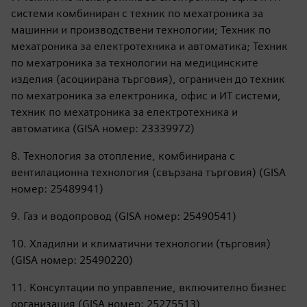
системи комбиниран с техник по мехатроника за
машинни и производствени технологии; Техник по
мехатроника за електротехника и автоматика; Техник
по мехатроника за технологии на медицинските
изделия (асоциирана търговия), ограничен до техник
по мехатроника за електроника, офис и ИТ системи,
техник по мехатроника за електротехника и
автоматика (GISA номер: 23339972)
8. Технология за отопление, комбинирана с
вентилационна технология (свързана търговия) (GISA
номер: 25489941)
9. Газ и водопровод (GISA номер: 25490541)
10. Хладилни и климатични технологии (търговия)
(GISA номер: 25490220)
11. Консултации по управление, включително бизнес
организация (GISA номер: 25275513)