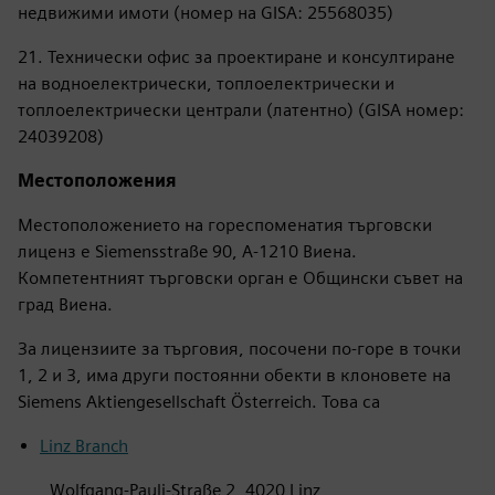
недвижими имоти (номер на GISA: 25568035)
21. Технически офис за проектиране и консултиране
на водноелектрически, топлоелектрически и
топлоелектрически централи (латентно) (GISA номер:
24039208)
Местоположения
Местоположението на гореспоменатия търговски
лиценз е Siemensstraße 90, A-1210 Виена.
Компетентният търговски орган е Общински съвет на
град Виена.
За лицензиите за търговия, посочени по-горе в точки
1, 2 и 3, има други постоянни обекти в клоновете на
Siemens Aktiengesellschaft Österreich. Това са
Linz Branch
, Wolfgang-Pauli-Straße 2, 4020 Linz