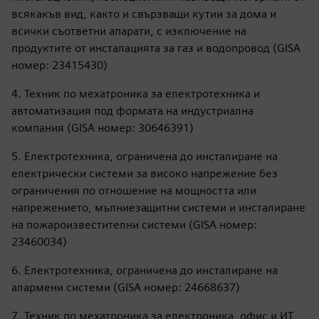
всякакъв вид, както и свързващи кутии за дома и
всички съответни апарати, с изключение на
продуктите от инсталацията за газ и водопровод (GISA
номер: 23415430)
4. Техник по мехатроника за електротехника и
автоматизация под формата на индустриална
компания (GISA номер: 30646391)
5. Електротехника, ограничена до инсталиране на
електрически системи за високо напрежение без
ограничения по отношение на мощността или
напрежението, мълниезащитни системи и инсталиране
на пожароизвестителни системи (GISA номер:
23460034)
6. Електротехника, ограничена до инсталиране на
алармени системи (GISA номер: 24668637)
7. Техник по мехатроника за електроника, офис и ИТ