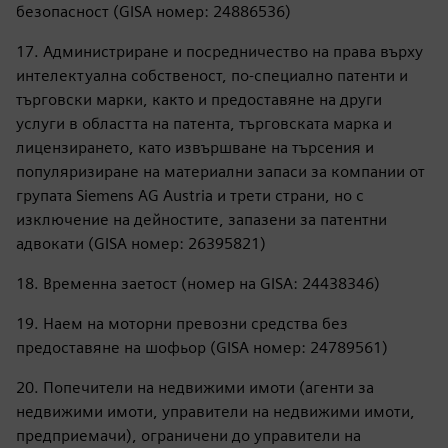
безопасност (GISA номер: 24886536)
17. Администриране и посредничество на права върху
интелектуална собственост, по-специално патенти и
търговски марки, както и предоставяне на други
услуги в областта на патента, търговската марка и
лицензирането, като извършване на търсения и
популяризиране на материални запаси за компании от
групата Siemens AG Austria и трети страни, но с
изключение на дейностите, запазени за патентни
адвокати (GISA номер: 26395821)
18. Временна заетост (номер на GISA: 24438346)
19. Наем на моторни превозни средства без
предоставяне на шофьор (GISA номер: 24789561)
20. Попечители на недвижими имоти (агенти за
недвижими имоти, управители на недвижими имоти,
предприемачи), ограничени до управители на