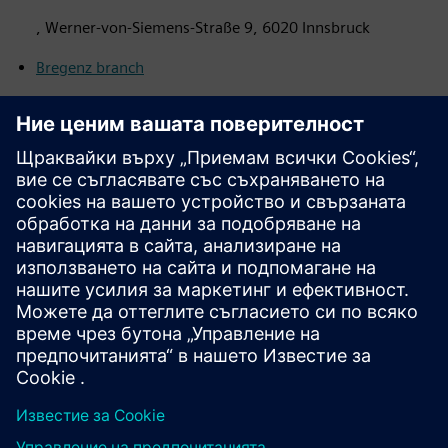
, Werner-von-Siemens-Straße 9, 6020 Innsbruck
Bregenz branch
, Josef-Huter-Straße 6, 6900 Bregenz
За търговските лицензи, посочени по-горе в точки 1, 2
и 3, има и друго стопанско помещение в нашето
местоположение в Кундл
, Biochemiestraße 64, 6250
Kundl и в нашето
местоположение в Заалфелден
, Zeller
Bundesstraße 17, 5760 Saalfelden.
За търговския лиценз, посочен в точка 9 по-горе, има
и друго стопанско помещение в нашето
мстоположение в Матерсбург
, Felixstraße 26, 7210
Mattersburg.