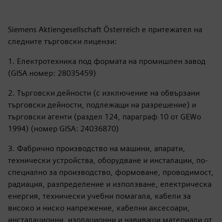
Siemens Aktiengesellschaft Österreich е притежател на
следните търговски лицензи:
1. Електротехника под формата на промишлен завод
(GISA номер: 28035459)
2. Търговски дейности (с изключение на обвързани
търговски дейности, подлежащи на разрешение) и
търговски агенти (раздел 124, параграф 10 от GEWo
1994) (номер GISA: 24036870)
3. Фабрично производство на машини, апарати,
технически устройства, оборудване и инсталации, по-
специално за производство, формоване, проводимост,
радиация, разпределение и използване, електрическа
енергия, технически учебни помагала, кабели за
високо и ниско напрежение, кабелни аксесоари,
инсталационни, изолационни и навиващи материали от