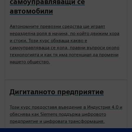
самоуправляващи се
автомобили
Автономните превозни средства ще играят
неразделна роля в начина, по който движим хора
и стоки. Този курс обхваща какво е
самоуправляваща се кола, правни въпроси около
технологията и как тя има потенциал да промени
нашето общество.
Дигиталното предприятие
Този курс предоставя въведение в Индустрия 4.0 и
обяснява как Siemens поддържа цифровото
предприятие и цифровата трансформация.