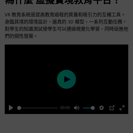
VR 教育系統是提高教育過程的質量和吸引力的互補工具。
身臨其境的環境設計，逼真的 3D 模型，一系列互動任務，
對學生的知識測試使學生可以通過視覺化學習，同時促進他
們的個性發展。
Play
00:00
Play
Mute
Settings
PIP
Enter
fulls