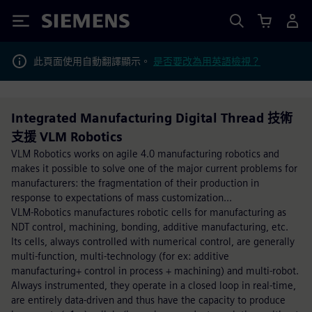
Siemens
此頁面使用自動翻譯顯示。
是否要改為用英語檢視？
Integrated Manufacturing Digital Thread 技術
支援 VLM Robotics
VLM Robotics works on agile 4.0 manufacturing robotics and
makes it possible to solve one of the major current problems for
manufacturers: the fragmentation of their production in
response to expectations of mass customization...
VLM-Robotics manufactures robotic cells for manufacturing as
NDT control, machining, bonding, additive manufacturing, etc.
Its cells, always controlled with numerical control, are generally
multi-function, multi-technology (for ex: additive
manufacturing+ control in process + machining) and multi-robot.
Always instrumented, they operate in a closed loop in real-time,
are entirely data-driven and thus have the capacity to produce