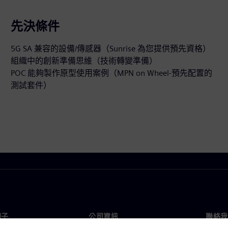
先決條件
5G SA 兼容的設備/傳感器（Sunrise 為您提供預先資格）
組織中的創新準備思維（技術轉變準備）
POC 能夠製作原型使用案例（MPN on Wheel-預先配置的
測試套件）
門子
公司資訊
聯絡我