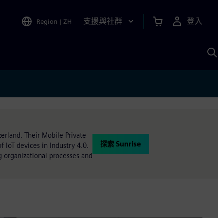
支援與社群
登入
Region
|
ZH
A
erland. Their Mobile Private
探索 Sunrise
 IoT devices in Industry 4.0.
g organizational processes and