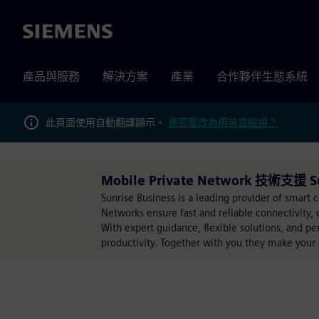
Siemens
產品與服務
解決方案
產業
合作夥伴生態系統
此頁面使用自動翻譯顯示。
是否要改為用英語檢視？
Mobile Private Network 技術支援 S
Sunrise Business is a leading provider of smart
Networks ensure fast and reliable connectivity, 
With expert guidance, flexible solutions, and pe
productivity. Together with you they make your 