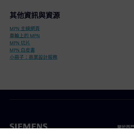
其他資訊與資源
MPN 主線網頁
車輪上的 MPN
MPN 切片
MPN 白皮書
小冊子：商業設計服務
關於西