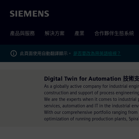
Siemens
產品與服務
解決方案
產業
合作夥伴生態系統
此頁面使用自動翻譯顯示。
是否要改為用英語檢視？
Digital Twin for Automation 技術
As a globally active company for industrial engi
construction and support of process engineering
We are the experts when it comes to industrial p
services, automation and IT in the industrial e
With our comprehensive portfolio ranging from
optimization of running production plants, Spira