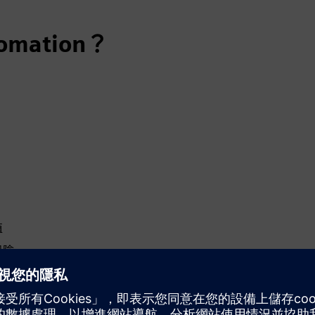
tomation？
值
風險