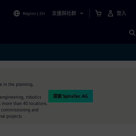
支援與社群
登入
Region
|
ZH
A
e in the planning,
探索 SpiraTec AG
 engineering, robotics
t more than 40 locations.
o commissioning and
nal projects