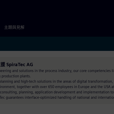
主題與見解
支援 SpiraTec AG
neering and solutions in the process industry, our core competencies li
 production plants.
lanning and high-tech solutions in the areas of digital transformation,
nvironment, together with over 650 employees in Europe and the USA a
 consulting, planning, application development and implementation t
Tec guarantees interface-optimized handling of national and internatio