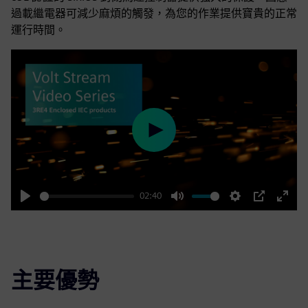
過載繼電器可減少麻煩的觸發，為您的作業提供寶貴的正常
運行時間。
Play
02:40
Play
Mute
Settings
PIP
Enter
fulls
主要優勢