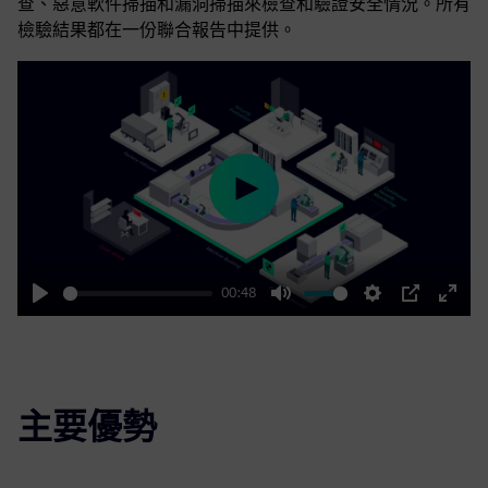
查、惡意軟件掃描和漏洞掃描來檢查和驗證安全情況。所有
檢驗結果都在一份聯合報告中提供。
Play
00:48
Play
Mute
Settings
PIP
Enter
fulls
主要優勢