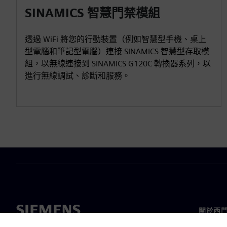
SINAMICS 智慧門禁模組
透過 WiFi 將您的行動裝置（例如智慧型手機、桌上
型電腦和筆記型電腦）連接 SINAMICS 智慧型存取模
組，以無線連接到 SINAMICS G120C 轉換器系列，以
進行無線調試、診斷和服務。
關於西