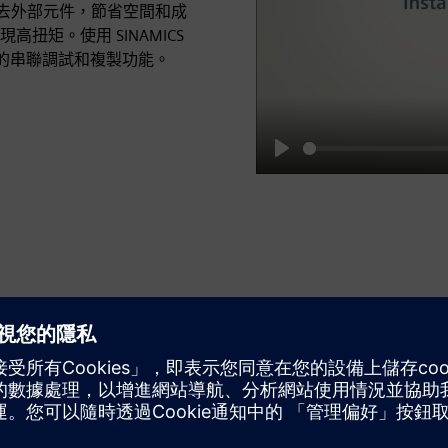
您省去外部元件，節省空間和成
矩。使用 SINAMICS
受直觀的串聯調試和複製功能。
Play
適合您的系統設置
支援所有標準匯流排系統，例如 PROFINET、乙太網
路/IP、PROFIBUS 和 USS/Modbus RTU。