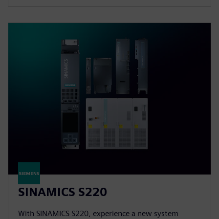
SINAMICS S220
With SINAMICS S220, experience a new system