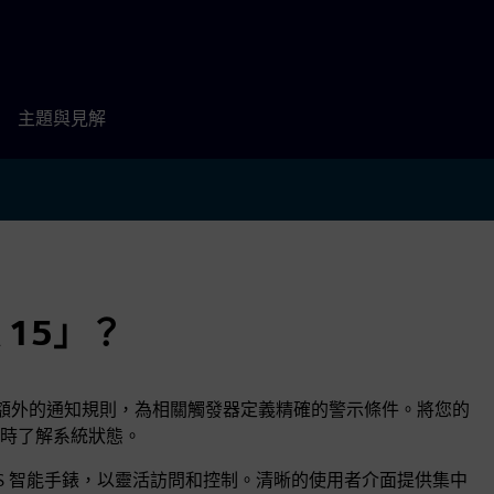
主題與見解
15」？
置 15 個額外的通知規則，為相關觸發器定義精確的警示條件。將您的
時了解系統狀態。
earOS 智能手錶，以靈活訪問和控制。清晰的使用者介面提供集中