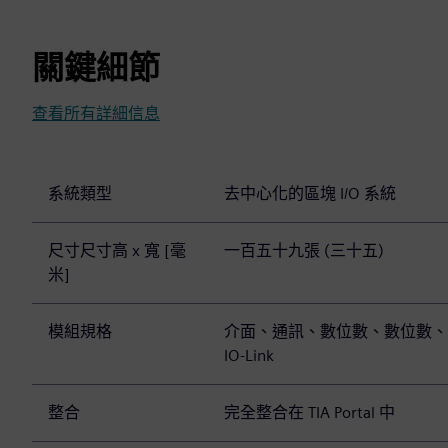
關鍵細節
查看所有詳細信息
系統類型
去中心化的區塊 I/O 系統
尺寸尺寸高 x 寬 [毫
一百五十九張 (三十五)
米]
模組規格
介面、通訊、數位數、數位數、
IO-Link
整合
完全整合在 TIA Portal 中