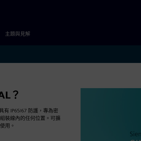
主題與見解
0AL？
具有 IP65/67 防護，專為密
組裝線內的任何位置。可擴
使用。