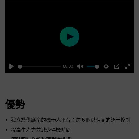
Play
00:00
Play
Mute
Settings
PIP
Enter
fulls
優勢
獨立於供應商的機器人平台：跨多個供應商的統一控制
提高生產力並減少停機時間